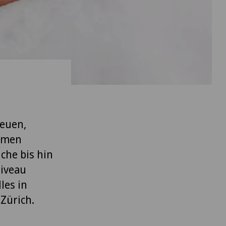
neuen,
ehmen
che bis hin
iveau
les in
Zürich.