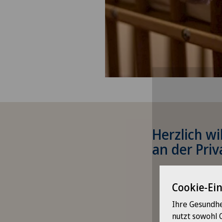
Herzlich w
an der Priv
Um Ihn
Bitte 
Die Geburtenabteilu
Cookie-Ei
Betreuung durch das
Vorbereitungskurse
Ihre Gesundhe
nutzt sowohl 
Um Ihnen diesen Inh