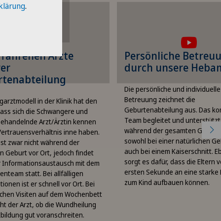
klärung
.
zeigen zu können,
anzeigen zu kön
müssen Sie der
müssen Sie de
endung von Cookies
Verwendung von C
zustimmen.
zustimmen.
rfahrenen Ärzte
Persönliche Betreu
Bitte aktivieren Sie die
Bitte aktivieren Sie 
er
durch unsere Heb
sprechende Option in den
entsprechende Option 
Cookie-Einstellungen.
Cookie-Einstellunge
rtenabteilung
Die persönliche und individuelle
Cookie-Einstellungen
Cookie-Einstellungen
Betreuung zeichnet die
garztmodell in der Klinik hat den
Geburtenabteilung aus. Das k
 dass sich die Schwangere und
Team begleitet und unterstützt 
behandelnde Arzt/Ärztin kennen
während der gesamten Geburt 
Vertrauensverhältnis inne haben.
sowohl bei einer natürlichen Ge
 ist zwar nicht während der
auch bei einem Kaiserschnitt. E
 Geburt vor Ort, jedoch findet
sorgt es dafür, dass die Eltern 
r Informationsaustausch mit dem
ersten Sekunde an eine starke
team statt. Bei allfälligen
zum Kind aufbauen können.
ionen ist er schnell vor Ort. Bei
ichen Visiten auf dem Wochenbett
ht der Arzt, ob die Wundheilung
bildung gut voranschreiten.