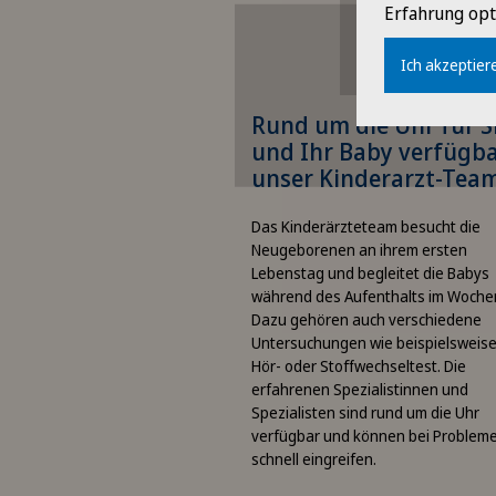
Erfahrung opt
anzeigen zu können
müssen Sie der
Ich akzeptiere
Verwendung von Cook
zustimmen.
Rund um die Uhr für S
Bitte aktivieren Sie die
und Ihr Baby verfügba
entsprechende Option in d
Cookie-Einstellungen.
unser Kinderarzt-Tea
Cookie-Einstellungen
Das Kinderärzteteam besucht die
Neugeborenen an ihrem ersten
Lebenstag und begleitet die Babys
während des Aufenthalts im Woche
Dazu gehören auch verschiedene
Untersuchungen wie beispielsweise
Hör- oder Stoffwechseltest. Die
erfahrenen Spezialistinnen und
Spezialisten sind rund um die Uhr
verfügbar und können bei Problem
schnell eingreifen.