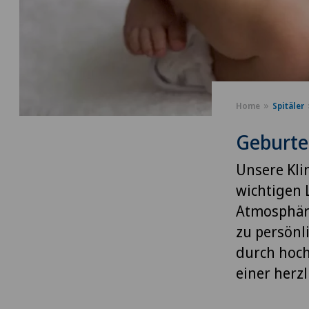
Home
Spitäler
Geburte
Unsere Klin
wichtigen 
Atmosphäre
zu persönl
durch hoch
einer herz