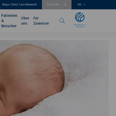
Mayo Clinic Care Network
Für Ärzte
DE
Patienten
Über
Für
&
uns
Zuweiser
Besucher