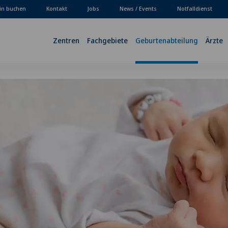
in buchen
Kontakt
Jobs
News / Events
Notfalldienst
Zentren
Fachgebiete
Geburtenabteilung
Ärzte