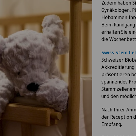
Zudem haben Sie
Gynäkologen, Pä
Hebammen Ihre 
Beim Rundgang 
erhalten Sie ei
die Wochenbett
Swiss Stem Cel
Schweizer Biob
Akkreditierung u
präsentieren b
spannendes Pr
Stammzellenent
und den möglic
Nach Ihrer Anm
der Reception d
Empfang.