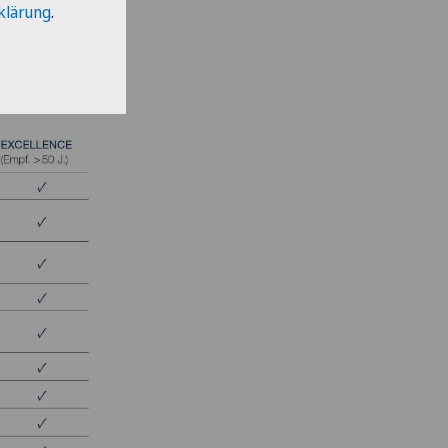
klärung
.