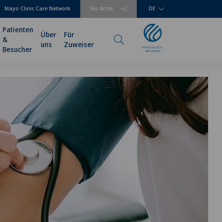
Mayo Clinic Care Network
Für Ärzte
DE
Patienten
Über
Für
&
uns
Zuweiser
Besucher