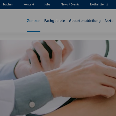
in buchen
Kontakt
Jobs
News / Events
Notfalldienst
Zentren
Fachgebiete
Geburtenabteilung
Ärzte