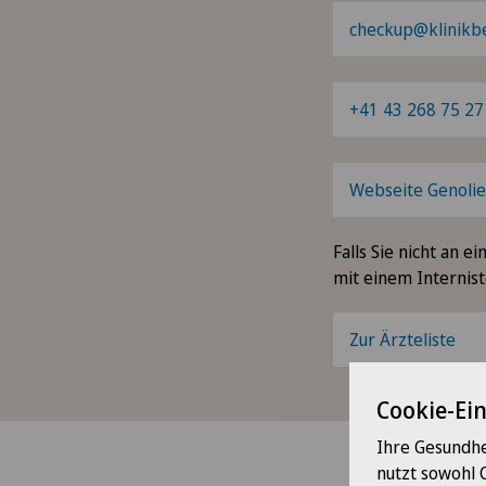
checkup@klinikbe
+41 43 268 75 27
Webseite Genolier
Falls Sie nicht an 
mit einem Internist
Zur Ärzteliste
Cookie-Ei
Ihre Gesundhe
nutzt sowohl 