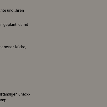
chte und Ihren
en geplant, damit
ehobener Küche,
llständigen Check-
ung: