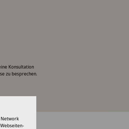
eine Konsultation
sse zu besprechen.
l Network
e Webseiten-