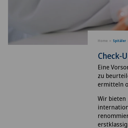
Home
Spitäler
Check-U
Eine Vorso
zu beurtei
ermitteln 
Wir biete
internatio
renommiert
erstklassi