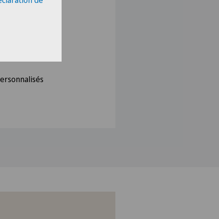
éclaration de
telle…)
personnalisés