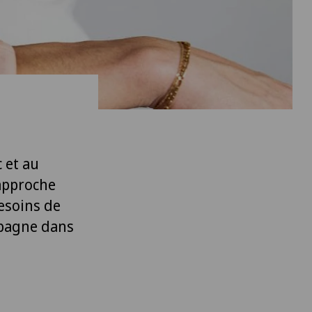
 et au
approche
besoins de
mpagne dans