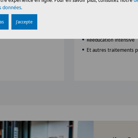
tre expérience en ligne. Pour en savoir plus, consultez notre
d
épaule et du coude
s données
.
Dispositifs (orthèse, at
érale (golf elbow / tennis
Imagerie spécialisée
pas
J'accepte
Infiltrations
Rééducation intensive
Et autres traitements 