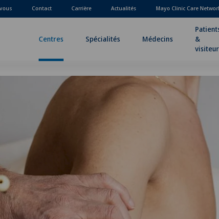
-vous
Contact
Carrière
Actualités
Mayo Clinic Care Networ
Patient
Centres
Spécialités
Médecins
&
visiteu