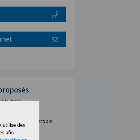
.net
 proposés
t du coude
 du coude
 invasive, arthroscopie
 utilise des
hysiothérapie
,
es afin