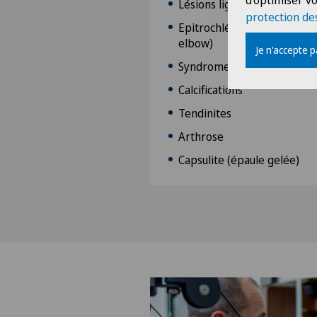
d'optimiser vo
Lésions ligamentaires de l'
protection de
Epitrochléite médiale et lat
elbow)
Je n'accepte 
Syndrome du tunnel cubital
Calcifications
Tendinites
Arthrose
Capsulite (épaule gelée)