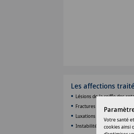
Les affections trait
Lésions de la coiffe des rot
Fractures (épaule et coude)
Paramètre
Luxations
Votre santé et
Instabilité chronique de l’é
cookies ainsi