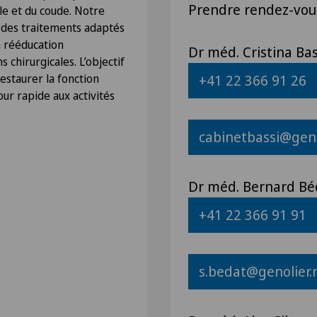
Prendre rendez-vous
ule et du coude. Notre
des traitements adaptés
la rééducation
Dr méd. Cristina Ba
 chirurgicales. L’objectif
restaurer la fonction
+41 22 366 91 26
our rapide aux activités
cabinetbassi@geno
Dr méd. Bernard B
+41 22 366 91 91
s.bedat@genolier.