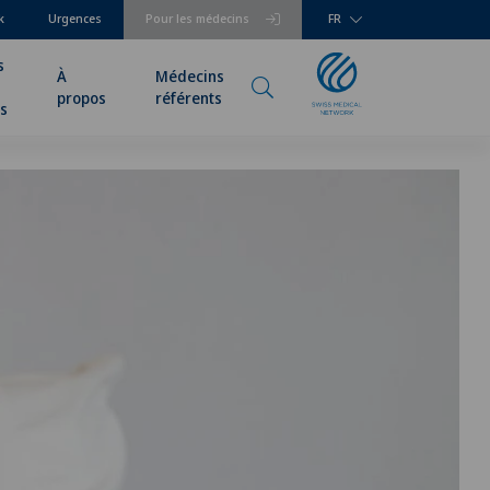
k
Urgences
Pour les médecins
FR
s
À
Médecins
propos
référents
rs