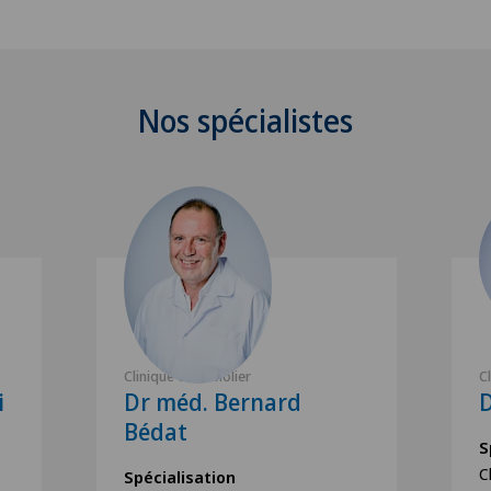
Nos spécialistes
Clinique de Genolier
C
i
Dr méd. Bernard
D
Bédat
S
C
Spécialisation