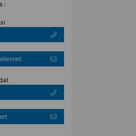
 :
ssi
lier.net
édat
net