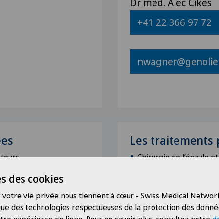
Dr méd. Alec Cikes
+41 22 366 97 72
nwagner@genolier
ées
Les traitements
ateurs
Chirurgie de l’épaule e
Prothèse de l’épaule et
s des cookies
Chirurgie minimalement
 votre vie privée nous tiennent à cœur - Swiss Medical Network
paule et du coude
Thérapies manuelles (
p
 que des technologies respectueuses de la protection des donné
ergothérapie …)