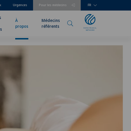
k
Urgences
Pour les médecins
FR
s
À
Médecins
propos
référents
rs