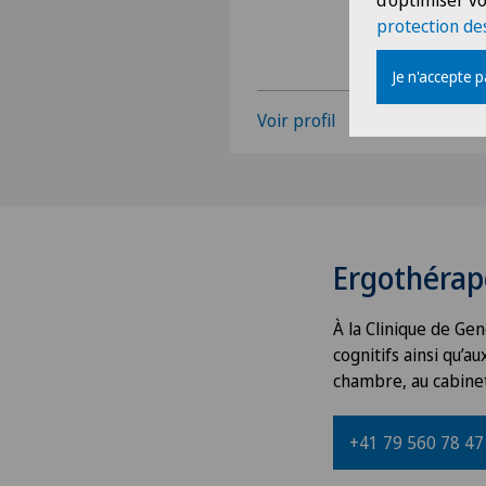
d'optimiser vo
protection de
Je n'accepte 
Voir profil
Ergothérap
À la Clinique de Gen
cognitifs ainsi qu’a
chambre, au cabinet 
+41 79 560 78 47