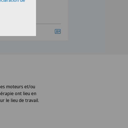
éclaration de
oir profil
Voir profil
mes moteurs et/ou
hérapie ont lieu en
 le lieu de travail.