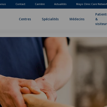
-vous
Contact
Carrière
Actualités
Mayo Clinic Care Networ
Patient
Centres
Spécialités
Médecins
&
visiteu