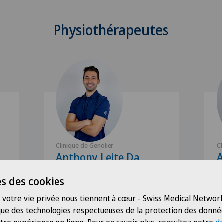
Physiothérapeutes
Clinique de Genolier
C
Anthony Leite Da
Costa
S
s des cookies
P
Spécialisation
 votre vie privée nous tiennent à cœur - Swiss Medical Network
Physiothérapie
 que des technologies respectueuses de la protection des donné