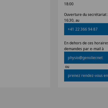
18:00
Ouverture du secrétariat :
16:30, au
+41 22 366 94 87
En dehors de ces horaire
demandes par e-mail à
physio@genolier.net
ou
prenez rendez-vous en