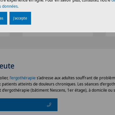
tre expérience en ligne. Pour en savoir plus, consultez notre
d
s données
.
pas
J'accepte
Voir profil
V
eute
olier,
l’ergothérapie
s'adresse aux adultes souffrant de problè
ux patients atteints de douleurs chroniques. Les séances d’ergot
d’ergothérapie (bâtiment Nescens, 1er étage), à domicile ou sur