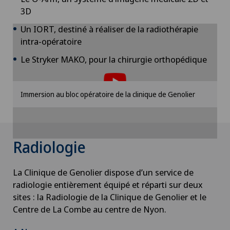
3D
Un IORT, destiné à réaliser de la radiothérapie
intra-opératoire
Pour pouvoir afficher ce contenu, vous devez
Le Stryker MAKO, pour la chirurgie orthopédique
accepter l’utilisation de cookies.
Veuillez activer l’option correspondante dans les
Immersion au bloc opératoire de la clinique de Genolier
paramètres des cookies.
Paramètres des cookies
Radiologie
La Clinique de Genolier dispose d’un service de
radiologie entièrement équipé et réparti sur deux
sites : la Radiologie de la Clinique de Genolier et le
Centre de La Combe au centre de Nyon.