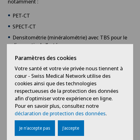
notamment :
PET-CT
SPECT-CT
Densitométrie (minéralométrie) avec TBS pour le
diagnostic de l’ostéoporose
Paramètres des cookies
En savoir plus sur la spécialité médicale
Votre santé et votre vie privée nous tiennent à
cœur - Swiss Medical Network utilise des
Physiothérapie
cookies ainsi que des technologies
respectueuses de la protection des données
Le service de physiothérapie à la Clinique de Genolier
afin d'optimiser votre expérience en ligne.
dispose de :
Pour en savoir plus, consultez notre
déclaration de protection des données
.
Je n'accepte pas
J'accepte