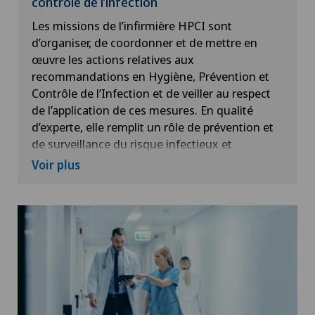
contrôle de l’infection
Les missions de l’infirmière HPCI sont
d’organiser, de coordonner et de mettre en
œuvre les actions relatives aux
recommandations en Hygiène, Prévention et
Contrôle de l’Infection et de veiller au respect
de l’application de ces mesures. En qualité
d’experte, elle remplit un rôle de prévention et
de surveillance du risque infectieux et
intervient dans la formation auprès des
Voir plus
collaborateurs.
Au sein de la Clinique de Genolier, elle a une
action transversale et pluridisciplinaire afin de
garantir la sécurité des soins prodigués aux
patients.