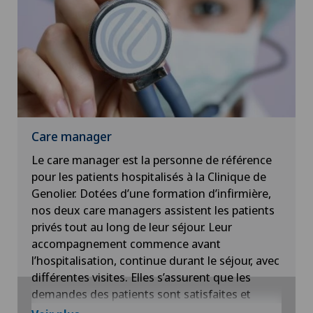
travail, il propose des objectifs et des mesures
visant à améliorer les conditions de travail pour
tous les collaborateurs.
Care manager
Le care manager est la personne de référence
pour les patients hospitalisés à la Clinique de
Genolier. Dotées d’une formation d’infirmière,
nos deux care managers assistent les patients
privés tout au long de leur séjour. Leur
accompagnement commence avant
l’hospitalisation, continue durant le séjour, avec
différentes visites. Elles s’assurent que les
demandes des patients sont satisfaites et
coordonnent les intervenants tout au long de