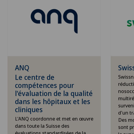
ANQ
Swis
Le centre de
Swissn
compétences pour
réduct
nosoco
l'évaluation de la qualité
multir
dans les hôpitaux et les
surven
cliniques
d'un t
L'ANQ coordonne et met en œuvre
Des mo
dans toute la Suisse des
sont p
évaluations standardisées de la