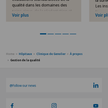
la surv
qualité dans les domaines des
Les ins
soins aigus, de la réadaptation et
Networ
Voir plus
Voir p
de la psychiatrie. Les résultats des
perman
évaluations, publiés, permettent
d'infec
aux hôpitaux et aux cliniques de
terme d
développer leur qualité de manière
et les 
ciblée.
données
la qual
Plus d'informations
analys
Home
Hôpitaux
Clinique de Genolier
À propos
Plu
Gestion de la qualité
@Follow our news