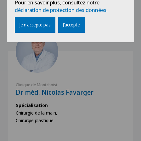
Pour en savoir plus, consultez notre
Nos spécialistes
déclaration de protection des données
.
Je n'accepte pas
J'accepte
Clinique de Montchoisi
Dr méd. Nicolas Favarger
Spécialisation
Chirurgie de la main,
Chirurgie plastique