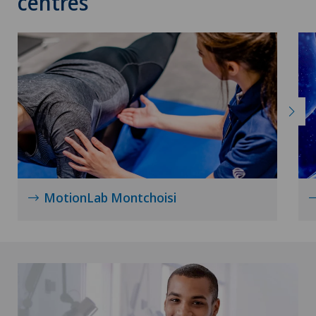
centres
MotionLab Montchoisi