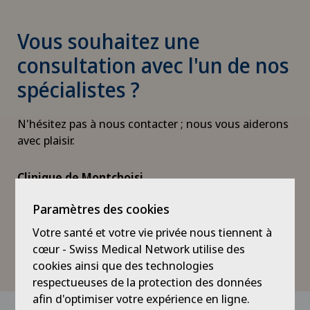
Vous souhaitez une
consultation avec l'un de nos
spécialistes ?
N'hésitez pas à nous contacter ; nous vous aiderons
avec plaisir.
Clinique de Montchoisi
Chemin des Allinges 10
Paramètres des cookies
1006 Lausanne
Votre santé et votre vie privée nous tiennent à
cœur - Swiss Medical Network utilise des
+41 21 619 39 39
cookies ainsi que des technologies
respectueuses de la protection des données
afin d'optimiser votre expérience en ligne.