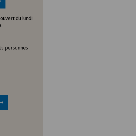
 ouvert du lundi
0
.
cès personnes