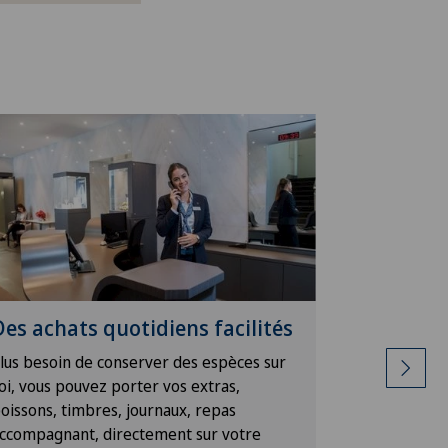
Des achats quotidiens facilités
Blanchi
lus besoin de conserver des espèces sur
Notre gouv
oi, vous pouvez porter vos extras,
toute questi
oissons, timbres, journaux, repas
la mise à di
ccompagnant, directement sur votre
peignoirs, 