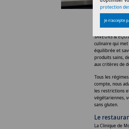
d'optimiser vo
protection de
Je n'accepte 
Concept
SAVEURS & ÉQUIL
culinaire qui met
équilibrée et s
produits sains, d
aux critères de 
Tous les régimes
compte, nous ada
les restrictions 
végétariennes, v
sans gluten.
Le restauran
La Clinique de M