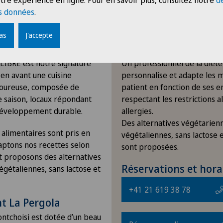
tre expérience en ligne. Pour en savoir plus, consultez notre
d
s données
.
pas
J'accepte
Les repas en chambr
IBRE est notre signature
Un professionnel de la diété
 en avant une cuisine
personnalise et adapte les 
avoureuse, composée de
patient en fonction de ses e
e saison, locaux répondant
respectant les restrictions a
développement durable.
allergies.
Des alternatives végétarien
 alimentaires sont pris en
végétaliennes, sans lactose 
ptons nos recettes selon
sont proposées.
et proposons des alternatives
Réservations et hora
égétaliennes, sans lactose et
+41 21 619 38 78
t La Pergola
ontchoisi est dotée d’un beau