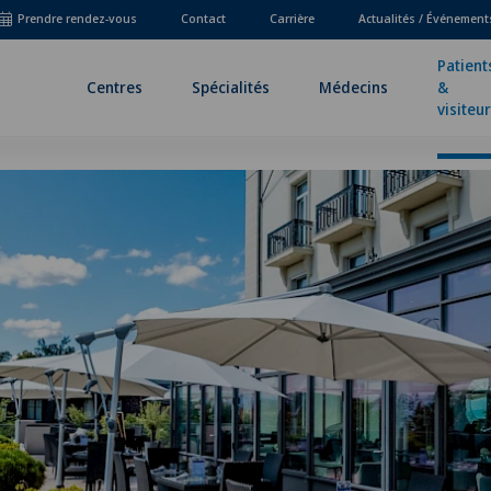
Prendre rendez-vous
Contact
Carrière
Actualités / Événement
Patient
Centres
Spécialités
Médecins
&
visiteu