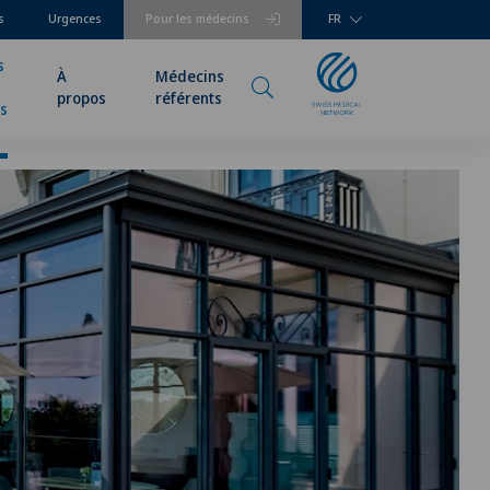
s
Urgences
Pour les médecins
FR
s
À
Médecins
propos
référents
rs