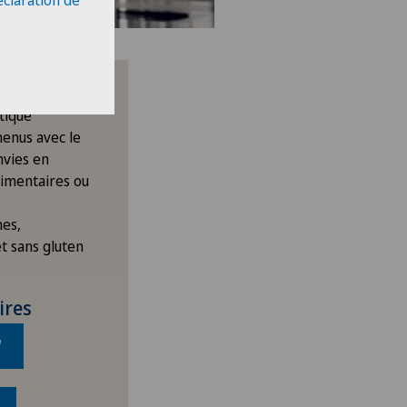
éclaration de
e
tique
menus avec le
nvies en
limentaires ou
nes,
et sans gluten
ires