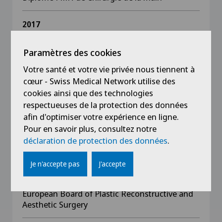
2017
European board of Hand Surgery
Paramètres des cookies
2014
Votre santé et votre vie privée nous tiennent à
Diplôme FMH de Chirurgie plastique,
cœur - Swiss Medical Network utilise des
reconstructive et esthétique
cookies ainsi que des technologies
respectueuses de la protection des données
2013
afin d'optimiser votre expérience en ligne.
Thèse de Doctorat en médecine, Université de
Pour en savoir plus, consultez notre
Lausanne: «Investigations of a thermosensitive
déclaration de protection des données
.
gel to temporarily occlude crural arteries in
femoro-distal bypass surgery»
Je n'accepte pas
J'accepte
2013
European Board of Plastic Reconstructive and
Aesthetic Surgery