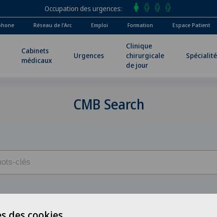
Occupation des urgences
phone
Réseau de l'Arc
Emploi
Formation
Espace Patient
Clinique
Cabinets
Urgences
chirurgicale
Spécialit
médicaux
de jour
CMB Search
s des cookies