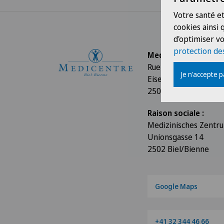
Votre santé et
cookies ainsi
d'optimiser vo
protection de
Medicentre Biel-Bie
Rue de l’Union 14 / 
Je n'accepte 
Eisengasse 11 / Rue 
2502 Biel/Bienne
Raison sociale :
Medizinisches Zent
Unionsgasse 14
2502 Biel/Bienne
Google Maps
+41 32 344 46 66