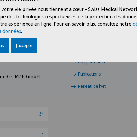
 votre vie privée nous tiennent à cœur - Swiss Medical Network
 que des technologies respectueuses de la protection des donné
tre expérience en ligne. Pour en savoir plus, consultez notre
d
s données
.
nne
Liens
Unionsgasse 14
pas
J'accepte
du Fer 11
Pour les médecins
Nos partenaires
Publications
rum Biel MZB GmbH
Réseau de l'Arc