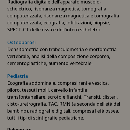
Radiografia digitale dell'apparato muscolo-
Chirurgia maxillo-facciale
scheletrico, risonanza magnetica, tomografia
computerizzata, risonanza magnetica e tomografia
Chirurgia mini-invasiva
computerizzata, ecografia, infiltrazioni, biopsie,
SPECT-CT delle ossa e dell'intero scheletro.
Chirurgia oculistica
Osteoporosi
Densitometria con trabeculometria e morfometria
Chirurgia oncologica
vertebrale, analisi della composizione corporea,
cementoplastiche, aumento vertebrale.
Chirurgia ortopedica
Pediatria
Ecografia addominale, compresi reni e vescica,
Chirurgia pediatrica
piloro, tessuti molli, cervello infantile
transfontanellare, scroto e fianchi. Transiti, clisteri,
Chirurgia plastica, estetica e ricostruttiva
cisto-uretrografia, TAC, RMN (a seconda dell'età del
bambino), radiografie digitali, compresa l'età ossea,
Chirurgia toracica
tutti i tipi di scintigrafie pediatriche.
Polmonare
Chirurgia vascolare