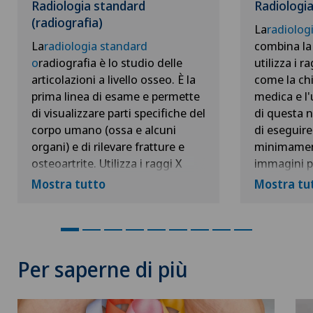
Radiologia standard
Radiologia
Dermatologia e venereologia
(radiografia)
La
radiologi
La
radiologia standard
combina la 
Dermatologia estetica e correttiva
o
radiografia è lo studio delle
utilizza i r
articolazioni a livello osseo. È la
come la chi
Dermopigmentazione medica
prima linea di esame e permette
medica e l'
di visualizzare parti specifiche del
di questa n
Diabetologia
corpo umano (ossa e alcuni
di eseguire
organi) e di rilevare fratture e
minimament
osteoartrite. Utilizza i raggi X
immagini p
DIAfit – Diabetes and Exercise Program
(onde ad alta frequenza), che -
Mostra tutto
Mostra tu
a)
Interrom
mentre attraversano il corpo -
Disfunzione erettile
(sigillando
vengono attenuati dalle diverse
dall'interno
strutture (ad esempio, ossa,
Dispositivi medici personalizzati
tessuti molli). Sulla radiografia, le
b
) Distrug
Per saperne di più
ossa appariranno in bianco,
Disturbi dell'eiaculazione
mentre i tessuti molli
La radiolog
appariranno in grigio.
impiega te