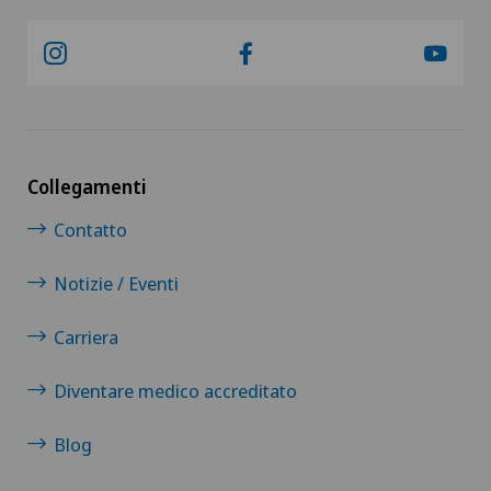
Ipermetropia (iperopia)
Ipertiroidismo
Ipnosi ericksoniana
Collegamenti
Contatto
Ipometropia (miopia)
Notizie / Eventi
Ipotiroidismo
Carriera
IVS-3
Diventare medico accreditato
Kinesiologia
Blog
Laboratorio