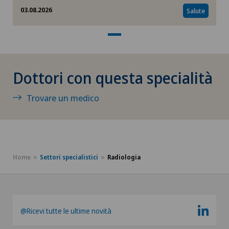
Gruppo Parkinson
03.08.2026
Salute
Ictus
Impianti penieni
Dottori con questa specialità
Impingement della spalla
Trovare un medico
Infettivologia
Infiammazione della tiroide – Hashimoto
Home
Settori specialistici
Radiologia
Infiammazioni degli occhi
Instabilità della spalla
@Ricevi tutte le ultime novità
Interventi vascolari e terapie endovascolari