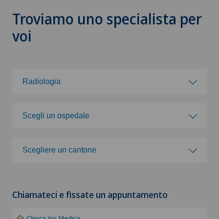
Troviamo uno specialista per
voi
Radiologia
Scegli una specialità
Scegli un ospedale
Acromioplastica
Scegli un ospedale
Scegliere un cantone
Agopuntura
Clinica Ars Medica
Scegliere un cantone
Allergologia e immunologia
Chiamateci e fissate un appuntamento
Clinica Sant'Anna
ZH
Alluce valgo
Clinica Ars Medica