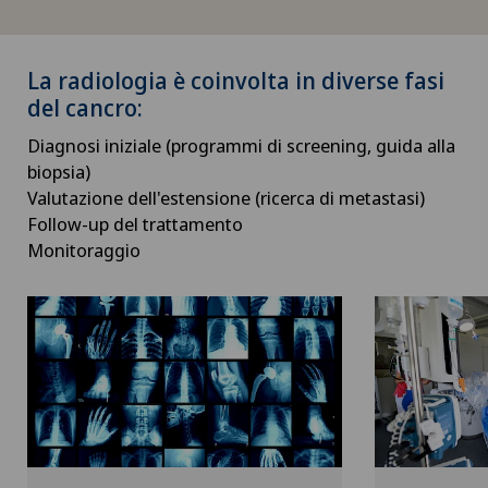
Consulenza nutrizionale
La radiologia è coinvolta in diverse fasi
Consulti oculistici
del cancro:
Diagnosi iniziale (programmi di screening, guida alla
Cura intermedia IMC
biopsia)
Valutazione dell'estensione (ricerca di metastasi)
Curvatura del pene
Follow-up del trattamento
Monitoraggio
Curvatura della cornea (astigmatismo)
Da Vinci
Degenerazione maculare
Densitometria