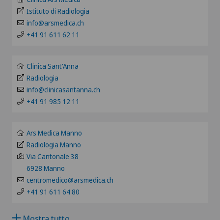
Pazienti internazionali
BE
Istituto di Radiologia
Alter G
info@arsmedica.ch
+41 91 611 62 11
FR
Alterazioni del corpo vitreo
GE
Clinica Sant'Anna
Andatura di Lyra
Radiologia
TI
info@clinicasantanna.ch
Andrologia
+41 91 985 12 11
GR
Anestesiologia
Ars Medica Manno
VS
Radiologia Manno
Angiologia
Via Cantonale 38
JU
6928 Manno
Artroscopia del ginocchio
centromedico@arsmedica.ch
+41 91 611 64 80
VD
Artroscopia della spalla
Mostra tutto