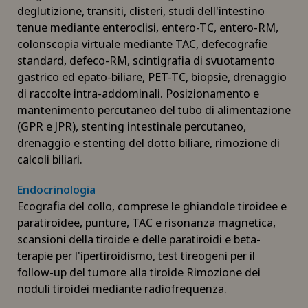
Capsulite adesiva o spalla congelata
deglutizione, transiti, clisteri, studi dell'intestino
tenue mediante enteroclisi, entero-TC, entero-RM,
colonscopia virtuale mediante TAC, defecografie
Carcinoma peritoneale
standard, defeco-RM, scintigrafia di svuotamento
gastrico ed epato-biliare, PET-TC, biopsie, drenaggio
Cardiologia
di raccolte intra-addominali. Posizionamento e
mantenimento percutaneo del tubo di alimentazione
Cardiologia interventistica
(GPR e JPR), stenting intestinale percutaneo,
drenaggio e stenting del dotto biliare, rimozione di
Check-up
calcoli biliari.
Endocrinologia
Check-up per donne
Ecografia del collo, comprese le ghiandole tiroidee e
paratiroidee, punture, TAC e risonanza magnetica,
Check-up per gli atleti
scansioni della tiroide e delle paratiroidi e beta-
terapie per l'ipertiroidismo, test tireogeni per il
Check-up per le imprese
follow-up del tumore alla tiroide Rimozione dei
noduli tiroidei mediante radiofrequenza.
Chirurgia aortica