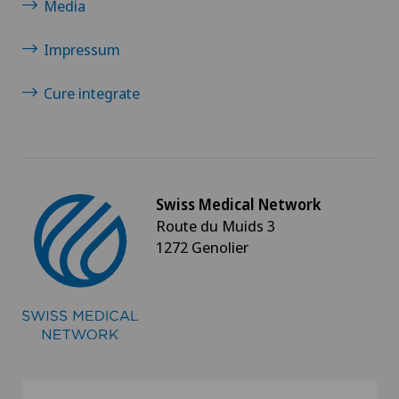
Media
Laboratorio socio-estetico
Impressum
Lesione del legamento crociato
Cure integrate
Lesione del menisco
Lesione della cuffia dei rotatori
Swiss Medical Network
Lesioni della cartilagine
Route du Muids 3
1272 Genolier
Linfologia (Linfedema e Lipedema)
Lussazione acromion-claveare
Lussazione della spalla