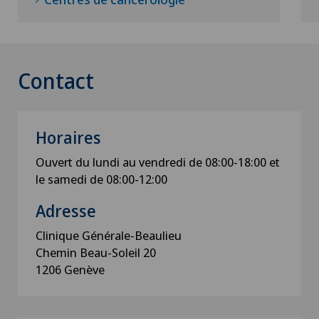
Même certa
jusqu’ici i
maintenant 
Contact
nouvelle te
embolisatio
radioactive
tumeur et l’
Horaires
jusqu’à ce q
Ouvert du lundi au vendredi de 08:00-18:00 et
c)
Une autr
le samedi de 08:00-12:00
prometteus
Adresse
des virus m
tumeur, qui
Clinique Générale-Beaulieu
exclusivem
Chemin Beau-Soleil 20
cancéreuse
1206 Genève
virus est m
qu’il ne pu
dans des ce