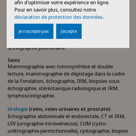
afin d'optimiser votre expérience en ligne.
scintigraphies pédiatriques.
Pour en savoir plus, consultez notre
déclaration de protection des données
.
Pulmonaire
Radiographie digitalisée, CT pulmonaire, biopsies,
Je n'accepte pas
J'accepte
drainages. Embolisations bronchiques et de
malformations artério-veineuses pulmonaires.
Scintigraphie pulmonaire.
Seins
Mammographie avec tomosynthèse et double
lecture, mammographie de dépistage dans le cadre
de la Fondation, échographie, IRM, biopsies sous
échographie, stéréotaxique radiologique et IRM,
lymphoscintigraphie.
Urologie
(reins, voies urinaires et prostate)
Echographie abdominale et endorectale, CT et IRM,
UIV (urographie intraveineuse), CUM (cysto-
urétrographie permictionnelle), cystographie, biopsie