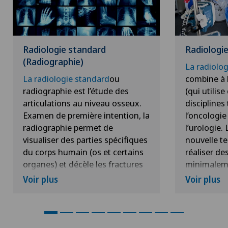
Radiologie standard
Radiologie
(Radiographie)
La radiolog
La radiologie standard
ou
combine à l
radiographie est l’étude des
(qui utilis
articulations au niveau osseux.
disciplines 
Examen de première intention, la
l’oncologie
radiographie permet de
l’urologie.
visualiser des parties spécifiques
nouvelle t
du corps humain (os et certains
réaliser de
organes) et décèle les fractures
minimaleme
et l’arthrose. Elle utilise des
guidées par
Voir plus
Voir plus
rayons X (onde à fréquence
a)
Stopper
élevée), qui - en traversant le
colmatant d
corps - sont atténués par les
vaisseaux 
différentes structures (p. ex. les