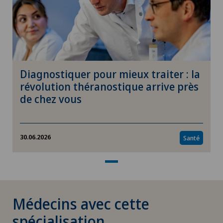
Cardiologie interventionnelle
Cataracte
Check-up
Diagnostiquer pour mieux traiter : la
Check-up pour femmes
révolution théranostique arrive près
de chez vous
Check-up pour les entreprises
Check-up pour les sportifs
30.06.2026
Santé
Chiropractie
Chirurgie aortique
Médecins avec cette
spécialisation
Chirurgie biliaire