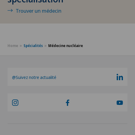
Trouver un médecin
Chirurgie cervico-faciale
Chirurgie de la colonne vertébrale/du rachis
Chirurgie de la hanche
Home
Spécialités
Médecine nucléaire
Chirurgie de la main
@Suivez notre actualité
Chirurgie de la rétine
Chirurgie de la thyroïde (chirurgie
endocrinienne)
Chirurgie de l’épaule
Chirurgie de l’intestin grêle