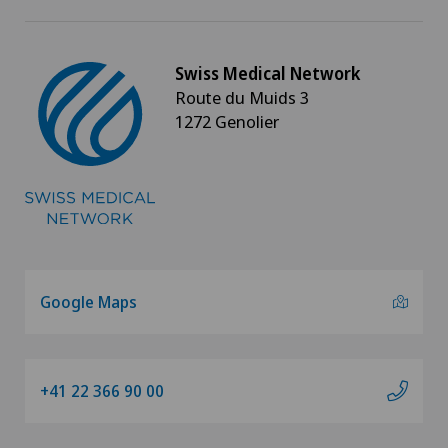
Chirurgie hépatobiliaire (chirurgie du foie)
Swiss Medical Network
Chirurgie mini-invasive
Route du Muids 3
1272 Genolier
Chirurgie oncologique
Chirurgie ophtalmique
Chirurgie orale
Google Maps
Chirurgie orthopédique
Chirurgie pédiatrique
+41 22 366 90 00
Chirurgie plastique