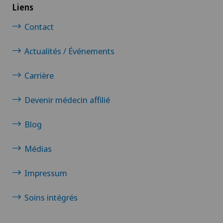
Liens
Contact
Chirurgie des paupières
Actualités / Événements
Chirurgie du côlon
Carrière
Chirurgie du coude
Devenir médecin affilié
Chirurgie du genou
Blog
Chirurgie du pancréas
Médias
Chirurgie du pied/de la cheville
Impressum
Chirurgie gastrique
Soins intégrés
Chirurgie générale