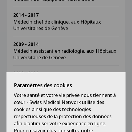
2014 - 2017
Médecin chef de clinique, aux Hôpitaux
Universitaires de Genève
2009 - 2014
Médecin assistant en radiologie, aux Hôpitaux
Universitaire de Genève
2008 - 2009
Vacations d’IRM en ostéo articulaire à l’Hôpital
Paramètres des cookies
Sud de Grenoble, France
Votre santé et votre vie privée nous tiennent à
cœur - Swiss Medical Network utilise des
2008 - 2009
Attaché du Centre Hospitalier de Grenoble
cookies ainsi que des technologies
service de médecine du sport, France
respectueuses de la protection des données
afin d'optimiser votre expérience en ligne.
Pour en savoir plus, consultez notre
2008 - 2009