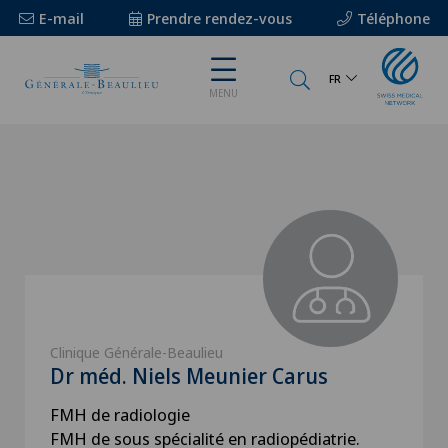
E-mail
Prendre rendez-vous
Téléphone
FR
MENU
Clinique Générale-Beaulieu
Dr méd. Niels Meunier Carus
FMH de radiologie
FMH de sous spécialité en radiopédiatrie.