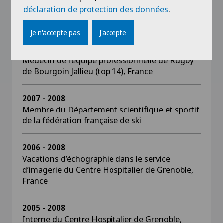
déclaration de protection des données
.
Vacation 10% en échographie et 10% en IRM,
Centre Hospitalier de Grenoble, France
Je n'accepte pas
J'accepte
2007 - 2009
Médecin de l’équipe professionnelle de Rugby
de Bourgoin Jallieu (top 14), France
2007 - 2008
Membre du Département scientifique et sportif
de la fédération française de ski
2006 - 2008
Vacations d’échographie dans le service
d’imagerie du Centre Hospitalier de Grenoble,
France
2005 - 2008
Interne du Centre Hospitalier de Grenoble,