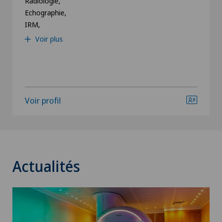
Radiologie,
exclusivem
Echographie,
cancéreuse
IRM,
virus est m
qu’il ne pu
Voir plus
dans des ce
Voir profil
Actualités