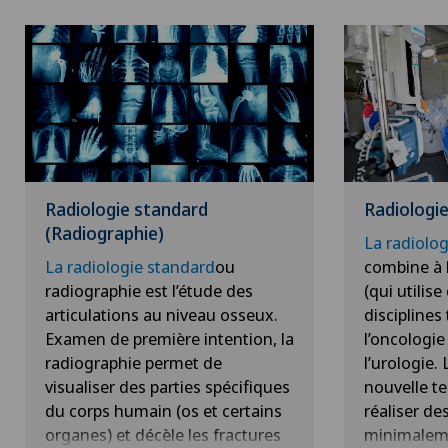
Radiologie standard
Radiologie
(Radiographie)
La radiolog
La radiologie standard
ou
combine à l
radiographie est l’étude des
(qui utilis
articulations au niveau osseux.
disciplines 
Examen de première intention, la
l’oncologie
radiographie permet de
l’urologie.
visualiser des parties spécifiques
nouvelle t
du corps humain (os et certains
réaliser de
organes) et décèle les fractures
minimaleme