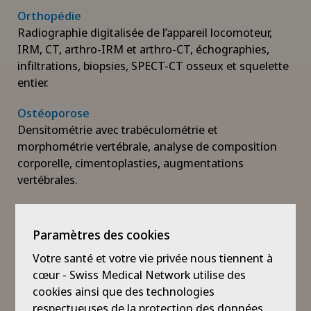
Orthopédie
Radiographie digitalisée de l’appareil locomoteur,
IRM, CT, arthro-IRM et arthro-CT, échographies,
infiltrations, biopsies, SPECT-CT osseux et squelette
entier.
Ostéoporose
Densitométrie avec trabéculométrie et
morphométrie vertébrale, analyse de composition
corporelle, cimentoplasties, augmentations
vertébrales.
Pédiatrie
Echographie abdominale y compris reins et vessie,
Paramètres des cookies
pylore, parties molles, cérébrale transfontanellaire
Votre santé et votre vie privée nous tiennent à
des nourrissons, scrotale et hanches. Transits,
cœur - Swiss Medical Network utilise des
lavements, cysto-urétrographie permictionnelle,
cookies ainsi que des technologies
scanner, IRM (selon l’âge de l’enfant), radiographies
respectueuses de la protection des données
digitalisées y compris âge osseux, tous types de