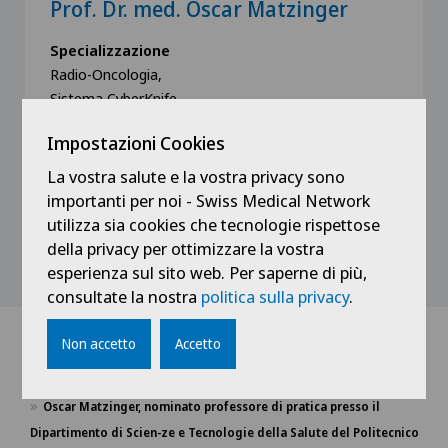
Prof. Dr. med. Oscar Matzinger
Specializzazione
Radio-Oncologia,
Sistema CyberKnife,
Radixact
Impostazioni Cookies
La vostra salute e la vostra privacy sono
importanti per noi - Swiss Medical Network
utilizza sia cookies che tecnologie rispettose
Vedi profilo
della privacy per ottimizzare la vostra
esperienza sul sito web. Per saperne di più,
consultate la nostra
politica sulla privacy
.
Non accetto
Accetto
Home
Notizie / Eventi
Oscar Matzinger, nominato professore di pratica presso il
Dipartimento di Scien-ze e Tecnologie della Salute del Politecnico