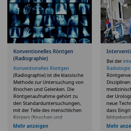
Konventionelles Röntgen
Interventi
(Radiographie)
Bei der
int
Konventionelles Röntgen
Radiologie
(Radiographie) ist die klassische
Röntgenver
Methode zur Untersuchung von
Disziplinen
Knochen und Gelenken. Die
medizinisc
Röntgenaufnahme gehört zu
der Urologi
den Standarduntersuchungen,
neue Techni
mit der Teile des menschlichen
dass Eingri
Körpers (Knochen und
bildgebend
bestimmte Organe) sichtbar
minimal-in
Mehr anzeigen
Mehr anze