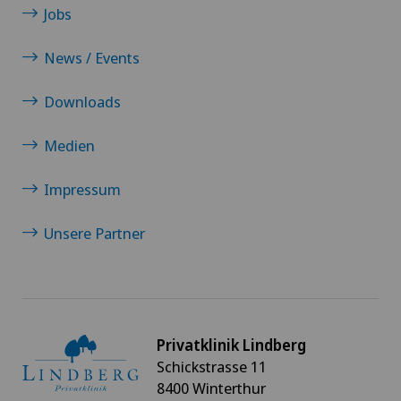
dass er vo
Jobs
schliesslich
News / Events
c)
Eine wei
vielverspre
Downloads
Injektion m
den Tumor, 
Medien
Krebszellen
wird das Vi
Impressum
dass es si
Zellen ent
Unsere Partner
Privatklinik Lindberg
Schickstrasse 11
8400 Winterthur