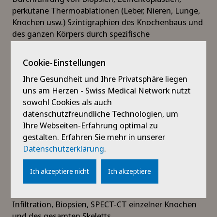
perkutane Thermoablationen (Leber, Nieren, Lunge,
Knochen usw.) Szintigraphien des Knochenbaus und
des ganzen Körpers durch spezifische
Radiopharmaka und PET-CTs des gesamten Körpers.
Cookie-Einstellungen
HNO
Untersuchung des Schluckvorgangs, Hals-, Gesichts-
Ihre Gesundheit und Ihre Privatsphäre liegen
und Sinus-CT-Scans, MRT des Halses, der
uns am Herzen - Swiss Medical Network nutzt
Kiefergelenke, Dakryo-CT, Punktionen, Ultraschall,
sowohl Cookies als auch
Untersuchung der Speicheldrüsen durch Ultraschall,
datenschutzfreundliche Technologien, um
CT und MRT, PET-CT und Szintigraphien. Minimal-
Ihre Webseiten-Erfahrung optimal zu
invasive Behandlung von Schmerzen im Bereich von
gestalten. Erfahren Sie mehr in unserer
Hals und Gesicht.
Datenschutzerklärung
.
Orthopädie
Ich akzeptiere nicht
Ich akzeptiere
Digitale Radiographie des Bewegungsapparates,
MRT, CT, Arthro-MRT und Arthro-CT, Ultraschall,
Infiltration, Biopsien, SPECT-CT einzelner Knochen
und des gesamten Skeletts.