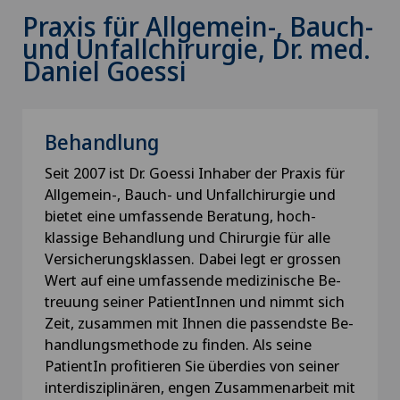
Praxis für Allgemein-, Bauch-
und Unfallchirurgie, Dr. med.
Daniel Goessi
Behandlung
Seit 2007 ist Dr. Goessi Inhaber der Praxis für
All­gemein-, Bauch- und Un­­fall­­chirurgie und
bietet eine um­fassende Be­­ratung, hoch­­­
klassige Be­­handlung und Chirurgie für alle
Ver­­sicherungs­­­klassen. Dabei legt er gros­sen
Wert auf eine um­­fassende me­dizinische Be­­
treuung seiner Patient­­Innen und nimmt sich
Zeit, zu­­sammen mit Ihnen die pas­­sends­­te Be­­
handlungs­­metho­de zu finden. Als seine
Patient­In profi­tieren Sie über­dies von seiner
inter­­diszipli­nären, engen Zu­­sammen­­arbeit mit