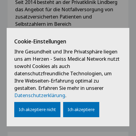
Seit 2014 besteht an der Privatklinik Lindberg
das Angebot für die Notfallversorgung von
zusatzversicherten Patienten und
Selbstzahlern im Bereich
Unfallchirurgie/Traumatologie.
Jeweils 24 Stunden an sieben Tagen der
Cookie-Einstellungen
Woche wird das gesamte Spektrum der
Ihre Gesundheit und Ihre Privatsphäre liegen
Beurteilung und Versorgung von
uns am Herzen - Swiss Medical Network nutzt
Knochenbrüchen sowie
sowohl Cookies als auch
Weichteilverletzungen des
datenschutzfreundliche Technologien, um
Bewegungsapparates (Muskeln, Sehnen,
Ihre Webseiten-Erfahrung optimal zu
Bänder, Kreuzbänder, Menisken) angeboten.
gestalten. Erfahren Sie mehr in unserer
Durch die im Hause zur Verfügung stehende
Datenschutzerklärung
.
moderne Infrastruktur wie Röntgen, CT, MRI,
Labor und 4 IPS-Betten sind die Patienten
Ich akzeptiere nicht
Ich akzeptiere
optimal betreut.