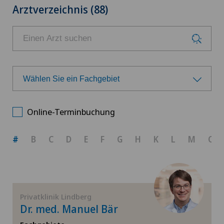
Arztverzeichnis (88)
Wählen Sie ein Fachgebiet
Wählen Sie ein Fachgebiet
Online-Terminbuchung
Achillessehnenriss
#
B
C
D
E
F
G
H
K
L
M
O
Allgemeine Chirurgie
Allgemeine Innere Medizin
Privatklinik Lindberg
Dr. med. Manuel Bär
Arthrose