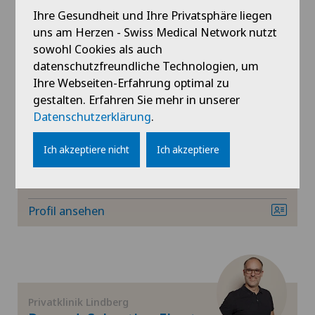
Mehr anzeigen
Ihre Gesundheit und Ihre Privatsphäre liegen
Knorpelschaden
uns am Herzen - Swiss Medical Network nutzt
Profil ansehen
sowohl Cookies als auch
Kreuzbandriss
datenschutzfreundliche Technologien, um
Ihre Webseiten-Erfahrung optimal zu
gestalten. Erfahren Sie mehr in unserer
Meniskusriss (Meniskusläsion)
Datenschutzerklärung
.
Privatklinik Lindberg
Dr. med. Katharina Dreier
Minimalinvasive Chirurgie
Ich akzeptiere nicht
Ich akzeptiere
Fachgebiete
Mund- Kiefer- und Gesichtschirurgie
Anästhesiologie
Profil ansehen
Nephrologie
Neurochirurgie
Orthopädische Chirurgie
Privatklinik Lindberg