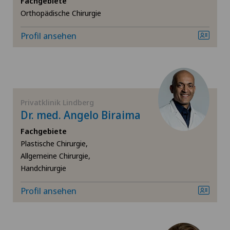
Fachgebiete
Orthopädische Chirurgie
Ästhetische Medizin
Profil ansehen
Bänderriss / Bandverletzung
Bandscheibenprothese | Künstliche Bandscheibe
Bandscheibenvorfall Lendenwirbelsäule (LWS)
Privatklinik Lindberg
Dr. med. Angelo Biraima
Diabetologie
Fachgebiete
Plastische Chirurgie,
Ellbogenchirurgie
Allgemeine Chirurgie,
Handchirurgie
Endokrinologie
Profil ansehen
Frozen Shoulder