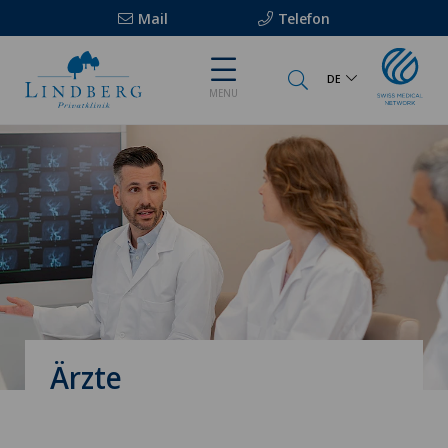
Mail
Telefon
DE
MENU
Ärzte