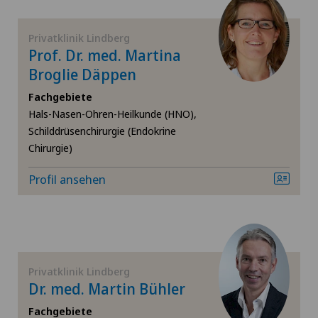
Fuss- und Sprunggelenkchirurgie
Privatklinik Lindberg
Gynäkologie
Prof. Dr. med. Martina
Broglie Däppen
Hallux Valgus
Fachgebiete
Hals-Nasen-Ohren-Heilkunde (HNO),
Hals-Nasen-Ohren-Heilkunde (HNO)
Schilddrüsenchirurgie (Endokrine
Chirurgie)
Hämatologie
Profil ansehen
Handchirurgie
Hernien (Leistenbrüche)
Privatklinik Lindberg
Hüftarthrose
Dr. med. Martin Bühler
Fachgebiete
Hüftchirurgie