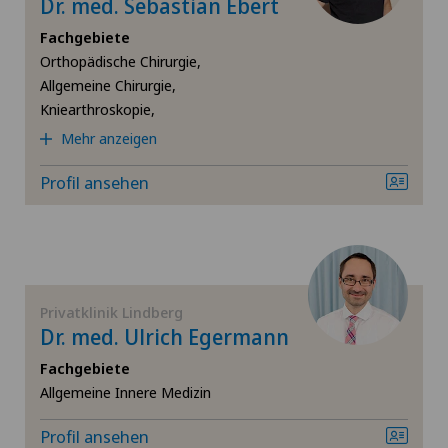
Dr. med. Sebastian Ebert
Physikalische- und Rehabilitationsmedizin
Fachgebiete
Orthopädische Chirurgie,
Plastische Chirurgie
Allgemeine Chirurgie,
Kniearthroskopie,
Rheumatologie
Mehr anzeigen
Profil ansehen
Schilddrüsenchirurgie (Endokrine Chirurgie)
Schmerztherapie
Schulterchirurgie
Privatklinik Lindberg
Dr. med. Ulrich Egermann
Schultergelenkarthrose
Fachgebiete
Allgemeine Innere Medizin
Schulterimpingement
Profil ansehen