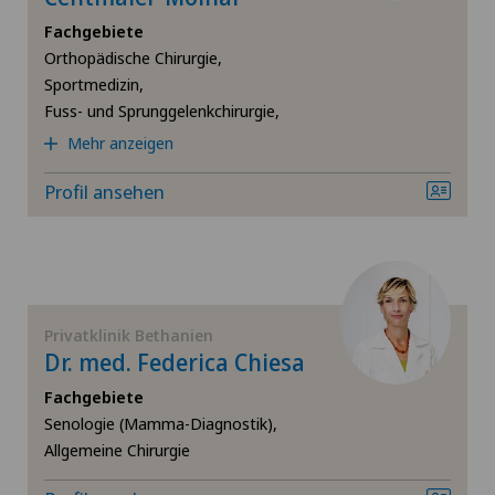
Fachgebiete
Andrologie
Orthopädische Chirurgie,
Sportmedizin,
Angiologie
Fuss- und Sprunggelenkchirurgie,
Mehr anzeigen
Arthrose
Profil ansehen
Ästhetische Medizin
Augenchirurgie
Bänderriss / Bandverletzung
Privatklinik Bethanien
Dr. med. Federica Chiesa
Bandscheibenprothese | Künstliche Bandscheibe
Fachgebiete
Senologie (Mamma-Diagnostik),
Allgemeine Chirurgie
Bandscheibenvorfall