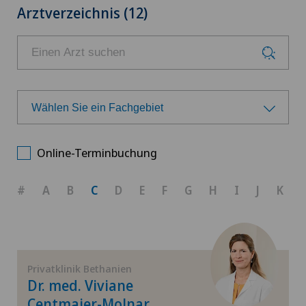
Arztverzeichnis (12)
Wählen Sie ein Fachgebiet
Wählen Sie ein Fachgebiet
Online-Terminbuchung
Achillessehnenriss
#
A
B
C
D
E
F
G
H
I
J
K
Allgemeine Chirurgie
Allgemeine Innere Medizin
Privatklinik Bethanien
Dr. med. Viviane
Anästhesiologie
Centmaier-Molnar