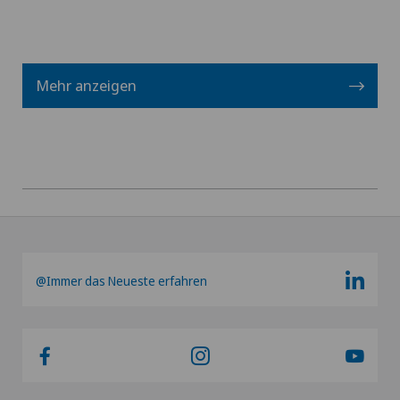
Kalkschulter
Kardiologie
Mehr anzeigen
Kniearthrose (Gonarthrose)
Kniearthroskopie
Kniechirurgie
Knieprothese | Künstliches Kniegelenk
@Immer das Neueste erfahren
Knorpelschaden
Koloproktologie