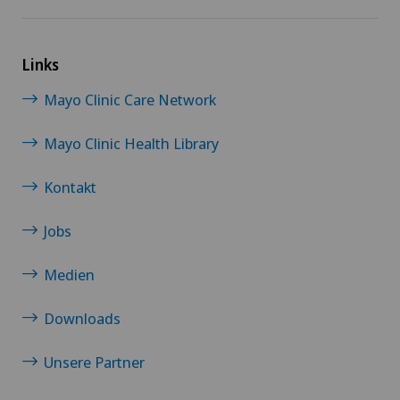
Krebstherapien und Onkologie
Kreuzbandriss
Links
Mayo Clinic Care Network
Magenchirurgie
Mayo Clinic Health Library
Mammographie
Kontakt
Medizinische Onkologie
Jobs
Meniskusriss (Meniskusläsion)
Medien
Morton Neurom
Downloads
Mund- Kiefer- und Gesichtschirurgie
Unsere Partner
Myome