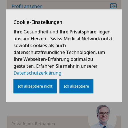
Geburtshilfe
Profil ansehen
Gefässchirurgie
Cookie-Einstellungen
Ihre Gesundheit und Ihre Privatsphäre liegen
Gynäkologie
uns am Herzen - Swiss Medical Network nutzt
Privatklinik Bethanien
sowohl Cookies als auch
Gynäkologische Onkologie
PD Dr. med. Boris J.
datenschutzfreundliche Technologien, um
Czermak
Ihre Webseiten-Erfahrung optimal zu
Gynäkologische Untersuchungen
gestalten. Erfahren Sie mehr in unserer
Fachgebiete
Datenschutzerklärung
.
Allgemeine Chirurgie
Hallux Valgus
Profil ansehen
Ich akzeptiere nicht
Ich akzeptiere
Hals-Nasen-Ohren-Heilkunde (HNO)
Hämatologie
Privatklinik Bethanien
Handchirurgie