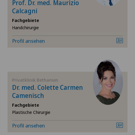
Prof. Dr. med. Maurizio
Calcagni
Hepatobiliärchirurgie (Leberchirurgie)
Fachgebiete
Handchirurgie
Hernien (Leistenbrüche)
Profil ansehen
Hüftarthrose
Hüftchirurgie
Hüftimpingement
Privatklinik Bethanien
Dr. med. Colette Carmen
Camenisch
Hüftprothese
Fachgebiete
Interventionelle Kardiologie
Plastische Chirurgie
Profil ansehen
Interventionelle Radiologie