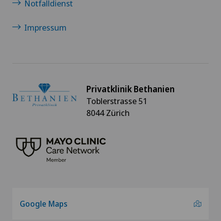
Notfalldienst
Neonatologie
Impressum
Nephrologie
Neurochirurgie
Privatklinik Bethanien
Toblerstrasse 51
Neurologie
8044 Zürich
Neuropsychologie
Nieren- und Harnwegserkrankungen
Onkologische Chirurgie
Google Maps
Ophthalmologie (Augenheilkunde)