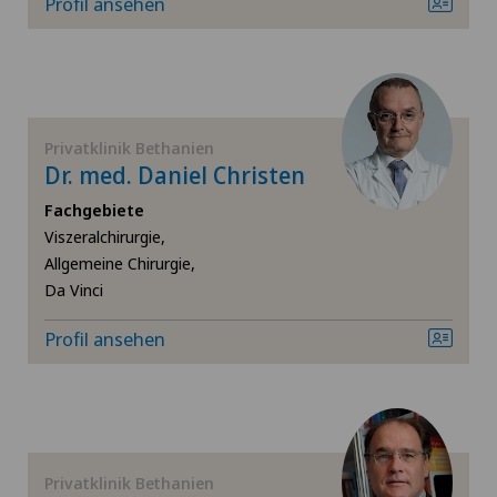
Profil ansehen
Bandscheibenvorfall Brustwirbelsäule
Bandscheibenvorfall Halswirbelsäule – Zervikale
Diskushernie
Privatklinik Bethanien
Bandscheibenvorfall Lendenwirbelsäule (LWS)
Dr. med. Daniel Christen
Fachgebiete
Brustkrebs
Viszeralchirurgie,
Allgemeine Chirurgie,
Check-up
Da Vinci
Profil ansehen
Da Vinci
Dermatologie und Venerologie
Dickdarmchirurgie
Privatklinik Bethanien