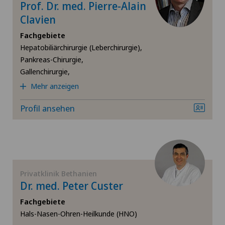
Prof. Dr. med. Pierre-Alain
Dünndarmchirurgie
Clavien
Fachgebiete
Ellbogenchirurgie
Hepatobiliärchirurgie (Leberchirurgie),
Pankreas-Chirurgie,
Endometriose
Gallenchirurgie,
Mehr anzeigen
Fersenschmerzen
Profil ansehen
Frozen Shoulder
Fuss- und Sprunggelenkchirurgie
Privatklinik Bethanien
Gallenchirurgie
Dr. med. Peter Custer
Gastroenterologie und Hepatologie
Fachgebiete
Hals-Nasen-Ohren-Heilkunde (HNO)