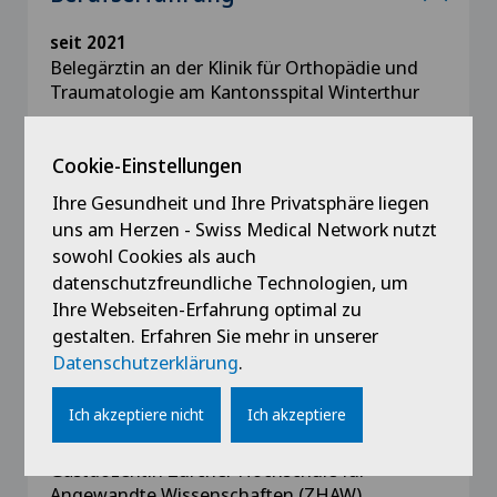
seit 2021
Belegärztin an der Klinik für Orthopädie und
Traumatologie am Kantonsspital Winterthur
seit 2021
Cookie-Einstellungen
selbständig in der Gemeinschaftspraxis
Orthopädie Belair mit Belegarzttätigkeit an der
Ihre Gesundheit und Ihre Privatsphäre liegen
Privatklinik Belair Schaffhausen sowie
uns am Herzen - Swiss Medical Network nutzt
Privatklinik Lindberg Winterthur, Privatklinik
sowohl Cookies als auch
Bethanien Zürich
datenschutzfreundliche Technologien, um
Ihre Webseiten-Erfahrung optimal zu
seit 2017
gestalten. Erfahren Sie mehr in unserer
Leitung Fuss- und Kniegelenk-Sprechstunde im
Datenschutzerklärung
.
Fachärztezentrum Glatt, Wallisellen
Ich akzeptiere nicht
Ich akzeptiere
seit 2015
Gastdozentin Zürcher Hochschule für
Angewandte Wissenschaften (ZHAW)