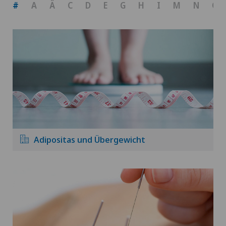
#
A
Ä
C
D
E
G
H
I
M
N
O
Adipositas und Übergewicht