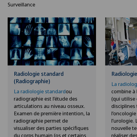
Surveillance
Radiologie standard
Radiologie
(Radiographie)
La radiolog
La radiologie standard
ou
combine à l
radiographie est l’étude des
(qui utilis
articulations au niveau osseux.
disciplines 
Examen de première intention, la
l’oncologie
radiographie permet de
l’urologie.
visualiser des parties spécifiques
nouvelle t
du corps humain (os et certains
réaliser de