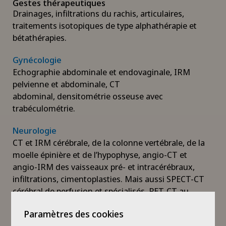
Gestes thérapeutiques
Drainages, infiltrations du rachis, articulaires,
traitements isotopiques de type alphathérapie et
bétathérapies.
Gynécologie
Echographie abdominale et endovaginale, IRM
pelvienne et abdominale, CT
abdominal, densitométrie osseuse avec
trabéculométrie.
Neurologie
CT et IRM cérébrale, de la colonne vertébrale, de la
moelle épinière et de l’hypophyse, angio-CT et
angio-IRM des vaisseaux pré- et intracérébraux,
infiltrations, cimentoplasties. Mais aussi SPECT-CT
cérébral de perfusion et spécialisés, PET-CT au
18FDG, à la fluorocholine et avec radio-traceur
Paramètres des cookies
spécifique pour la maladie d’Alzheimer.