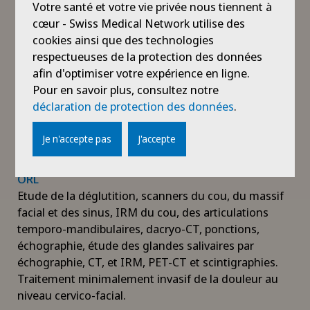
Votre santé et votre vie privée nous tiennent à
cœur - Swiss Medical Network utilise des
cookies ainsi que des technologies
Oncologie
respectueuses de la protection des données
Radiographie standard, échographie, CT-scan, IRM.
afin d'optimiser votre expérience en ligne.
Réalisation de biopsies, cimentoplasties,
Pour en savoir plus, consultez notre
thermoablations percutanées (hépatiques, rénales,
déclaration de protection des données
.
pulmonaires, osseux, etc.). Scintigraphies osseuses
et corps entier avec radio-traceurs spécifiques et
Je n'accepte pas
J'accepte
PET-CT du corps entier.
ORL
Etude de la déglutition, scanners du cou, du massif
facial et des sinus, IRM du cou, des articulations
temporo-mandibulaires, dacryo-CT, ponctions,
échographie, étude des glandes salivaires par
échographie, CT, et IRM, PET-CT et scintigraphies.
Traitement minimalement invasif de la douleur au
niveau cervico-facial.