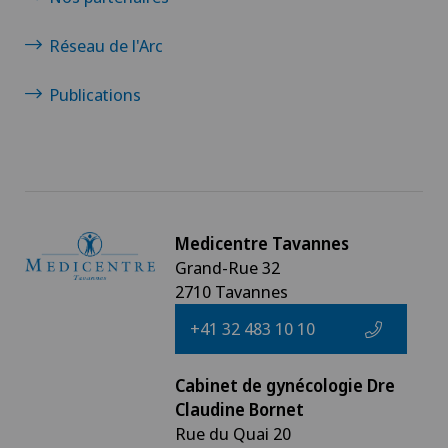
tumeur, qui
exclusivem
Réseau de l'Arc
cancéreuse
virus est m
Publications
qu’il ne pu
dans des ce
Medicentre Tavannes
Grand-Rue 32
2710 Tavannes
+41 32 483 10 10
Cabinet de gynécologie Dre
Claudine Bornet
Rue du Quai 20