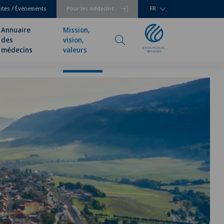
lités / Événements
Pour les médecins
FR
Annuaire
Mission,
des
vision,
médecins
valeurs