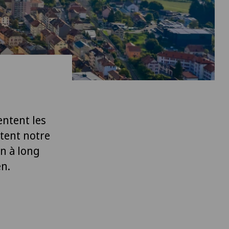
entent les
ètent notre
on à long
en.