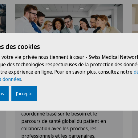
s des cookies
 votre vie privée nous tiennent à cœur - Swiss Medical Network
 que des technologies respectueuses de la protection des donné
Notre vision
tre expérience en ligne. Pour en savoir plus, consultez notre
d
s données
.
CE QUE NOUS VOULONS
RÉALISER
pas
J'accepte
Etre à la pointe des soins intégrés
Assurer un suivi médical personnalisé et
coordonné basé sur le besoin et le
parcours de santé global du patient en
collaboration avec les proches, les
professionnels et les partenaires.