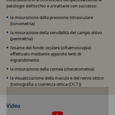
patologie dell’occhio e a trattarle con successo:
Chirurgia della cistifellea
la misurazione della pressione intraoculare
Chirurgia della colonna vertebrale
(tonometria)
la misurazione della sensibilità del campo visivo
Chirurgia della mano
(perimetria)
l’esame del fondo oculare (oftalmoscopia)
Chirurgia della retina
effettuato mediante apposite lenti di
ingrandimento
Chirurgia della spalla
la misurazione della cornea (cheratometria)
Chirurgia della tiroide (chirurgia endocrina)
la visualizzazione della macula e del nervo ottico
(tomografia a coerenza ottica (OCT))
Chirurgia dello stomaco
Per poter visualizzare questo contenuto, è
Video
Chirurgia dell’anca
necessario accettare l’utilizzo di cookies.