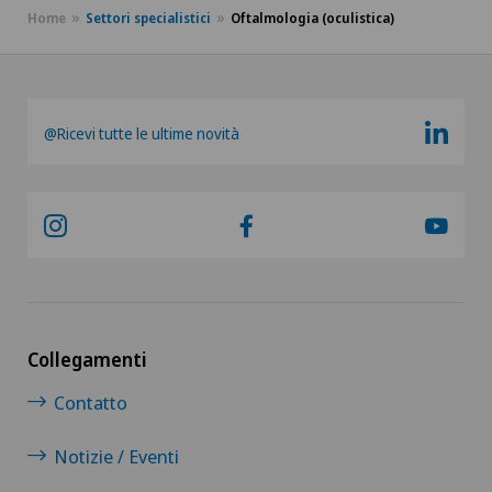
Home
Settori specialistici
Oftalmologia (oculistica)
Curvatura della cornea (astigmatismo)
Da Vinci
@Ricevi tutte le ultime novità
Degenerazione maculare
Densitometria
Dermatologia e venereologia
Dermatologia estetica e correttiva
Collegamenti
Dermopigmentazione medica
Contatto
Diabetologia
Notizie / Eventi