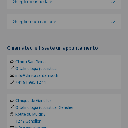
Scegli un ospedale
Acromioplastica
Scegli un ospedale
Scegliere un cantone
Agopuntura
Clinica Ars Medica
Scegliere un cantone
Allergologia e immunologia
Chiamateci e fissate un appuntamento
Clinica Sant'Anna
ZH
Alluce valgo
Clinica Sant'Anna
Pazienti internazionali
BE
Oftalmologia (oculistica)
Alter G
info@clinicasantanna.ch
+41 91 985 12 11
FR
Alterazioni del corpo vitreo
GE
Clinique de Genolier
Andatura di Lyra
Oftalmologia (oculistica) Genolier
TI
Route du Muids 3
Andrologia
1272 Genolier
info@genolier.net