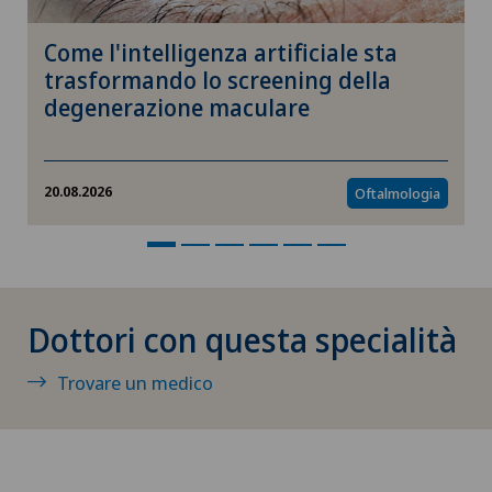
Collegare la psicologia
Come l'intelligenza artificiale sta
trasformando lo screening della
Coloproctologia
degenerazione maculare
Condizionamento fisico
20.08.2026
Oftalmologia
Conflitto femoro-acetabolare
Consulenza nutrizionale
Dottori con questa specialità
Consulti oculistici
Trovare un medico
Cura intermedia IMC
Curvatura del pene