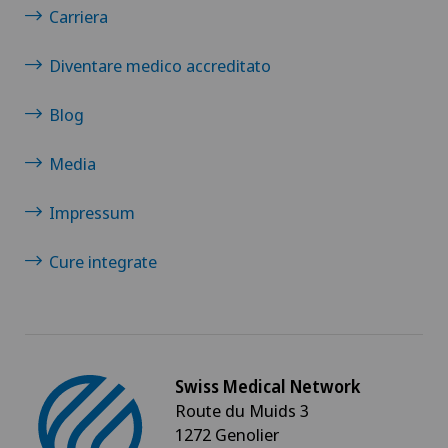
DIAfit – Diabetes and Exercise Program
Carriera
Disfunzione erettile
Diventare medico accreditato
Blog
Dispositivi medici personalizzati
Media
Disturbi dell'eiaculazione
Impressum
Disturbi della vista
Cure integrate
Dolore al tallone
Dolore muscolo-scheletrico
Drenaggio linfatico
Swiss Medical Network
Route du Muids 3
1272 Genolier
Ematologia