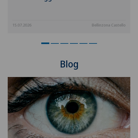
Chirurgia ortopedica
Chirurgia pediatrica
15.07.2026
Bellinzona Castello
Chirurgia plastica, estetica e ricostruttiva
Chirurgia toracica
Blog
Chirurgia vascolare
Chirurgia venosa
Chirurgia viscerale
Chiusura del bacino / rebozo
Coaching individuale / consulenza d’immagine