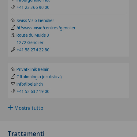
GR
+41 22 366 90 00
Anestesiologia
VS
Swiss Visio Genolier
Angiologia
/it/swiss-visio/centres/genolier
JU
Route du Muids 3
Artroscopia del ginocchio
1272 Genolier
+41 58 274 22 80
VD
Artroscopia della spalla
NE
Privatklinik Belair
Artrosi del ginocchio
Oftalmologia (oculistica)
info@belair.ch
Artrosi dell'articolazione della spalla
+41 52 632 19 00
Artrosi della caviglia
Mostra tutto
Artrosi dell’anca
Trattamenti