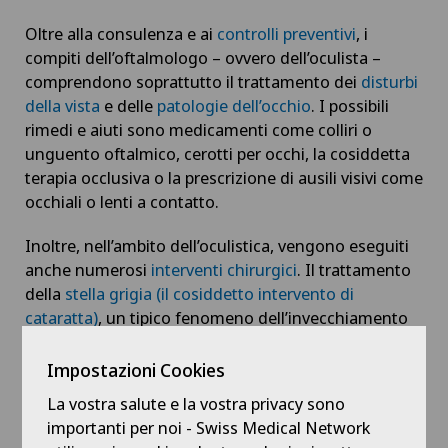
Aumento di volume della tiroide – Struma
Oltre alla consulenza e ai
controlli preventivi
, i
compiti dell’oftalmologo – ovvero dell’oculista –
Babymoon presso Swiss Medical Network
comprendono soprattutto il trattamento dei
disturbi
della vista
e delle
patologie dell’occhio
. I possibili
Calcificazione della spalla
rimedi e aiuti sono medicamenti come colliri o
unguento oftalmico, cerotti per occhi, la cosiddetta
Cancro alla prostata (carcinoma prostatico)
terapia occlusiva o la prescrizione di ausili visivi come
occhiali o lenti a contatto.
Capsulite adesiva o spalla congelata
Inoltre, nell’ambito dell’oculistica, vengono eseguiti
anche numerosi
interventi chirurgici
. Il trattamento
Carcinoma peritoneale
della
stella grigia (il cosiddetto intervento di
cataratta)
, un tipico fenomeno dell’invecchiamento
Cardiologia
dell’occhio umano, rappresenta l’operazione più
frequente in oftalmologia.
Impostazioni Cookies
Cardiologia interventistica
La vostra salute e la vostra privacy sono
Altri interventi chirurgici sono dovuti per la
stella
importanti per noi - Swiss Medical Network
verde (chiamata anche glaucoma)
, il
distacco della
Check-up