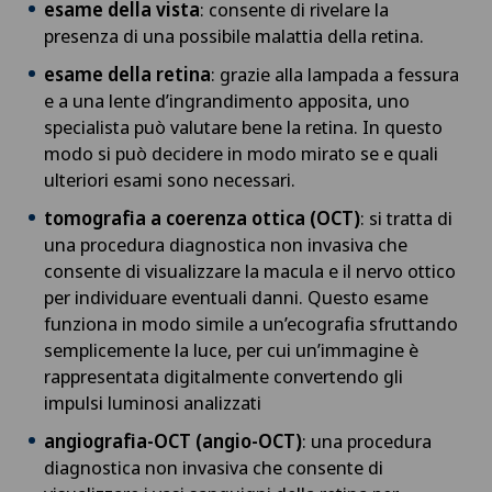
Chirurgia pediatrica
esame della vista
: consente di rivelare la
presenza di una possibile malattia della retina.
Chirurgia plastica, estetica e ricostruttiva
esame della retina
: grazie alla lampada a fessura
e a una lente d’ingrandimento apposita, uno
Chirurgia toracica
specialista può valutare bene la retina. In questo
modo si può decidere in modo mirato se e quali
ulteriori esami sono necessari.
Chirurgia vascolare
tomografia a coerenza ottica (OCT)
: si tratta di
Chirurgia venosa
una procedura diagnostica non invasiva che
consente di visualizzare la macula e il nervo ottico
per individuare eventuali danni. Questo esame
Chirurgia viscerale
funziona in modo simile a un’ecografia sfruttando
semplicemente la luce, per cui un’immagine è
Chiusura del bacino / rebozo
rappresentata digitalmente convertendo gli
impulsi luminosi analizzati
Coaching individuale / consulenza d’immagine
angiografia-OCT (angio-OCT)
: una procedura
diagnostica non invasiva che consente di
Collegare la psicologia