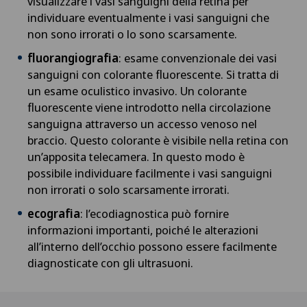
visualizzare i vasi sanguigni della retina per
individuare eventualmente i vasi sanguigni che
Coloproctologia
non sono irrorati o lo sono scarsamente.
fluorangiografia
: esame convenzionale dei vasi
Condizionamento fisico
sanguigni con colorante fluorescente. Si tratta di
un esame oculistico invasivo. Un colorante
Conflitto femoro-acetabolare
fluorescente viene introdotto nella circolazione
sanguigna attraverso un accesso venoso nel
Consulenza nutrizionale
braccio. Questo colorante è visibile nella retina con
un’apposita telecamera. In questo modo è
possibile individuare facilmente i vasi sanguigni
Consulti oculistici
non irrorati o solo scarsamente irrorati.
Cura intermedia IMC
ecografia
: l’ecodiagnostica può fornire
informazioni importanti, poiché le alterazioni
all’interno dell’occhio possono essere facilmente
Curvatura del pene
diagnosticate con gli ultrasuoni.
Curvatura della cornea (astigmatismo)