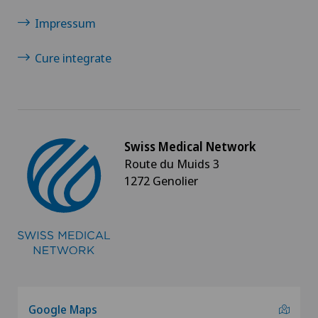
Impressum
Infiammazioni degli occhi
Cure integrate
Instabilità della spalla
Interventi vascolari e terapie endovascolari
Swiss Medical Network
Ipermetropia (iperopia)
Route du Muids 3
1272 Genolier
Ipertiroidismo
Ipnosi ericksoniana
Ipometropia (miopia)
Ipotiroidismo
Google Maps