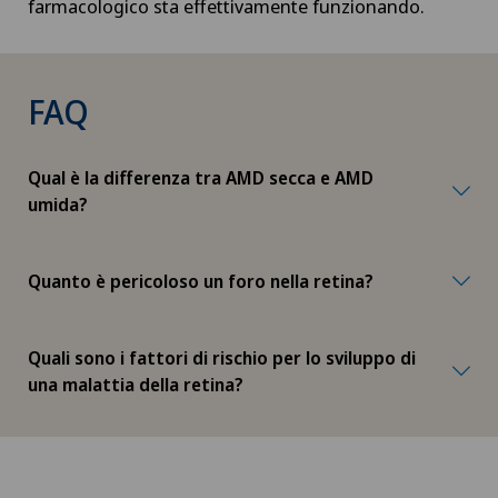
farmacologico sta effettivamente funzionando.
Disfunzione erettile
Dispositivi medici personalizzati
FAQ
Disturbi dell'eiaculazione
Qual è la differenza tra AMD secca e AMD
Disturbi della vista
umida?
Dolore al tallone
Quanto è pericoloso un foro nella retina?
Dolore muscolo-scheletrico
Quali sono i fattori di rischio per lo sviluppo di
Drenaggio linfatico
una malattia della retina?
Ematologia
Emorroidi