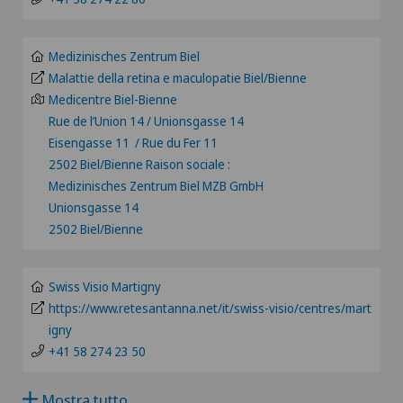
VS
Angiologia
JU
Medizinisches Zentrum Biel
Artroscopia del ginocchio
Malattie della retina e maculopatie Biel/Bienne
Medicentre Biel-Bienne
VD
Rue de l’Union 14 / Unionsgasse 14
Artroscopia della spalla
Eisengasse 11 / Rue du Fer 11
NE
2502 Biel/Bienne Raison sociale :
Artrosi del ginocchio
Medizinisches Zentrum Biel MZB GmbH
Unionsgasse 14
Artrosi dell'articolazione della spalla
2502 Biel/Bienne
Artrosi della caviglia
Swiss Visio Martigny
https://www.retesantanna.net/it/swiss-visio/centres/mart
Artrosi dell’anca
igny
+41 58 274 23 50
Aumento di volume della tiroide – Struma
Mostra tutto