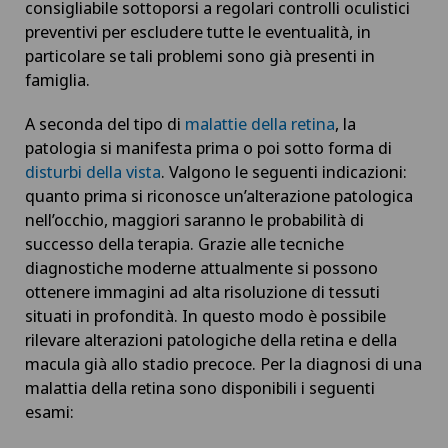
consigliabile sottoporsi a regolari controlli oculistici
Chirurgia dell’intestino tenue
preventivi per escludere tutte le eventualità, in
particolare se tali problemi sono già presenti in
Chirurgia epatica
famiglia.
A seconda del tipo di
malattie della retina
, la
Chirurgia generale
patologia si manifesta prima o poi sotto forma di
disturbi della vista
. Valgono le seguenti indicazioni:
Chirurgia maxillo-facciale
quanto prima si riconosce un’alterazione patologica
nell’occhio, maggiori saranno le probabilità di
Chirurgia mini-invasiva
successo della terapia. Grazie alle tecniche
diagnostiche moderne attualmente si possono
Chirurgia oculistica
ottenere immagini ad alta risoluzione di tessuti
situati in profondità. In questo modo è possibile
rilevare alterazioni patologiche della retina e della
Chirurgia oncologica
macula già allo stadio precoce. Per la diagnosi di una
malattia della retina sono disponibili i seguenti
Chirurgia ortopedica
esami: