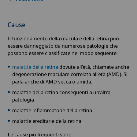
Babymoon presso Swiss Medical Network
Calcificazione della spalla
Cause
Cancro alla prostata (carcinoma prostatico)
Il funzionamento della macula e della retina può
essere danneggiato da numerose patologie che
possono essere classificate nel modo seguente:
Capsulite adesiva o spalla congelata
malattie della retina
dovute all’età, chiamate anche
Carcinoma peritoneale
degenerazione maculare correlata all’età (AMD). Si
parla anche di AMD secca o umida.
Cardiologia
malattie della retina conseguenti a un’altra
patologia
Cardiologia interventistica
malattie infiammatorie della retina
Check-up
malattie ereditarie della retina
Le cause più frequenti sono:
Check-up per donne