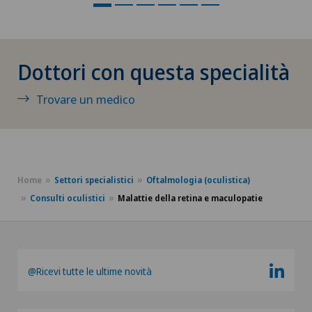
Fertilità
Fisioterapia
Dottori con questa specialità
Formazione medico-terapeutica (MTT)
Trovare un medico
Fratture della spalla
Gastroenterologia ed epatologia
Home
Settori specialistici
Oftalmologia (oculistica)
Consulti oculistici
Malattie della retina e maculopatie
Geriatria (medicina geriatrica)
Geriatria acuta
@Ricevi tutte le ultime novità
Ginecologia