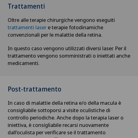
Trattamenti
Da Vinci
Oltre alle terapie chirurgiche vengono eseguiti
Degenerazione maculare
trattamenti laser
e terapie fotodinamiche
convenzionali per le malattie della retina.
Densitometria
In questo caso vengono utilizzati diversi laser. Per il
trattamento vengono somministrati o iniettati anche
Dermatologia e venereologia
medicamenti.
Dermatologia estetica e correttiva
Post-trattamento
Dermopigmentazione medica
In caso di malattie della retina e/o della macula è
Diabetologia
consigliabile sottoporsi a visite oculistiche di
controllo periodiche. Anche dopo la terapia laser o
DIAfit – Diabetes and Exercise Program
iniettiva, è consigliabile recarsi nuovamente
dall’oculista per verificare se il trattamento