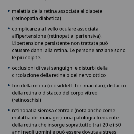
malattia della retina associata al diabete
Check-up per gli atleti
(retinopatia diabetica)
complicanza a livello oculare associata
Check-up per le imprese
all’ipertensione (retinopatia ipertensiva).
L’ipertensione persistente non trattata può
Chirurgia aortica
causare danni alla retina. Le persone anziane sono
le più colpite.
Chirurgia del ginocchio
occlusioni di vasi sanguigni e disturbi della
circolazione della retina o del nervo ottico
Chirurgia del gomito
fori della retina (i cosiddetti fori maculari), distacco
della retina o distacco del corpo vitreo
Chirurgia del pancreas
(retinoschisi)
retinopatia sierosa centrale (nota anche come
Chirurgia del piede e della caviglia
malattia del manager): una patologia frequente
della retina che insorge soprattutto tra i 20 e i 50
Chirurgia della cistifellea
anni negli uomini e può essere dovuta a stress.