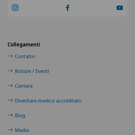
Ginecologia oncologica
Gonartrosi di Riserva-Valgus
Gravidanza
Collegamenti
Gruppo Parkinson
Contatto
Ictus
Notizie / Eventi
Impianti penieni
Carriera
Diventare medico accreditato
Impingement della spalla
Blog
Infettivologia
Media
Infiammazione della tiroide – Hashimoto