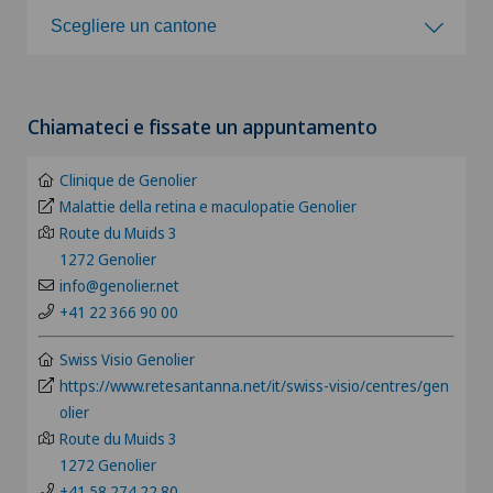
Scegli un ospedale
Scegliere un cantone
Agopuntura
Clinica Ars Medica
Scegliere un cantone
Allergologia e immunologia
Chiamateci e fissate un appuntamento
Clinica Sant'Anna
ZH
Alluce valgo
Clinique de Genolier
Pazienti internazionali
BE
Malattie della retina e maculopatie Genolier
Alter G
Route du Muids 3
1272 Genolier
FR
Alterazioni del corpo vitreo
info@genolier.net
+41 22 366 90 00
GE
Andatura di Lyra
Swiss Visio Genolier
TI
https://www.retesantanna.net/it/swiss-visio/centres/gen
Andrologia
olier
Route du Muids 3
GR
Anestesiologia
1272 Genolier
+41 58 274 22 80