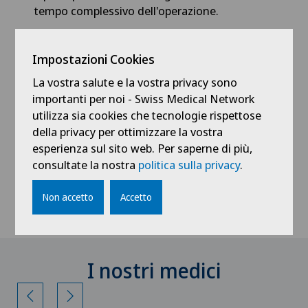
tempo complessivo dell'operazione.
Per noi la sicurezza, la salute e il benessere dei
nostri pazienti hanno la massima priorità e per
Impostazioni Cookies
questo investiamo costantemente nelle
La vostra salute e la vostra privacy sono
ultime tecnologie e promuoviamo la ricerca
importanti per noi - Swiss Medical Network
per migliorare la vostra visione nella vita.
utilizza sia cookies che tecnologie rispettose
della privacy per ottimizzare la vostra
esperienza sul sito web. Per saperne di più,
Per saperne di più sulla chirurgia
consultate la nostra
politica sulla privacy
.
oculare laser
Non accetto
Accetto
I nostri medici