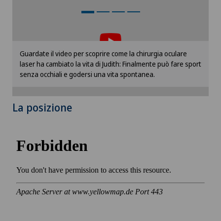
Per poter visualizzare questo contenuto, è
necessario accettare l’utilizzo di cookies.
Si prega di attivare l’opzione corrispondente nelle
Guardate il video per scoprire come la chirurgia oculare
impostazioni dei cookies.
laser ha cambiato la vita di Judith: Finalmente può fare sport
Impostazioni Cookies
senza occhiali e godersi una vita spontanea.
La posizione