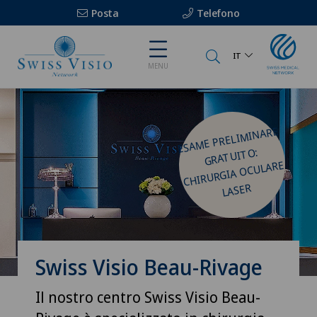
Posta
Telefono
IT
MENU
ESA
ME PRELI
MINARE
GRATUITO:
CHIRURGIA OCULARE
LASER
Swiss Visio Beau-Rivage
Il nostro centro Swiss Visio Beau-