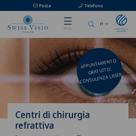
Posta
Telefono
IT
MENU
APPUNTA
MENTO
GRATUITO:
CONSULENZA LASER
Centri di chirurgia
refrattiva