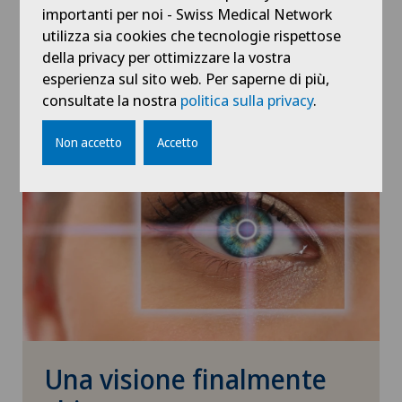
Swiss Visio Chiasso
importanti per noi - Swiss Medical Network
c/o Centromedico Chiasso
utilizza sia cookies che tecnologie rispettose
Corso San Gottardo 6/11
della privacy per ottimizzare la vostra
6830 Chiasso
esperienza sul sito web. Per saperne di più,
consultate la nostra
politica sulla privacy
.
Non accetto
Accetto
Una visione finalmente