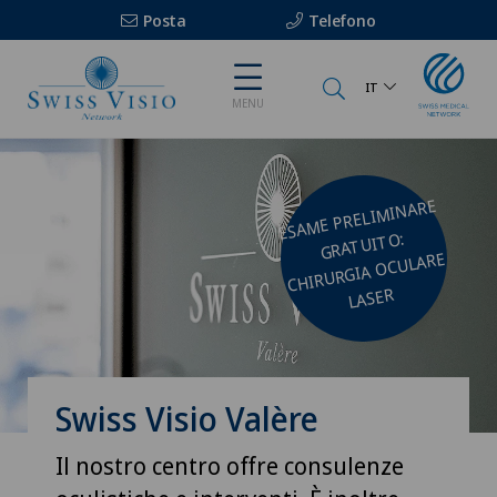
Posta
Telefono
IT
MENU
ESA
ME PRELI
MINARE
GRATUITO:
CHIRURGIA OCULARE
LASER
Swiss Visio Valère
Il nostro centro offre consulenze