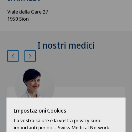
Viale della Gare 27
1950 Sion
I nostri medici
Impostazioni Cookies
Swiss Visio
La vostra salute e la vostra privacy sono
Dr. med. Catherine Roux-Lelièvre
importanti per noi - Swiss Medical Network