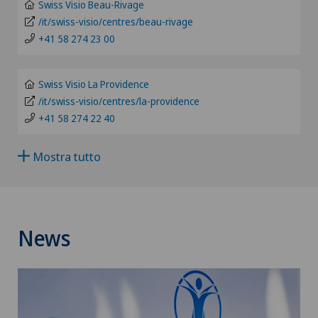
Swiss Visio Beau-Rivage
Andatura di Lyra
/it/swiss-visio/centres/beau-rivage
TI
+41 58 274 23 00
Andrologia
GR
Swiss Visio La Providence
Anestesiologia
/it/swiss-visio/centres/la-providence
VS
+41 58 274 22 40
Angiologia
JU
Mostra tutto
Artroscopia del ginocchio
VD
Artroscopia della spalla
NE
News
Artrosi del ginocchio
Artrosi dell'articolazione della spalla