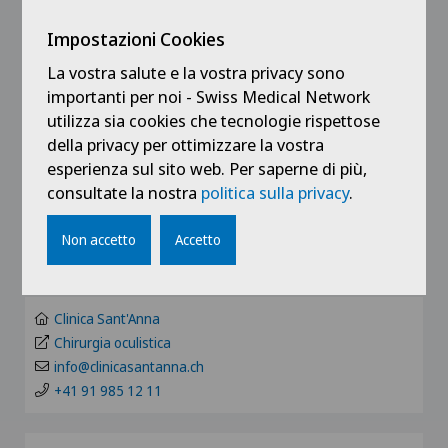
Impostazioni Cookies
Chirurgia oculistica
La vostra salute e la vostra privacy sono
Scegli una specialità
importanti per noi - Swiss Medical Network
Scegli un ospedale
utilizza sia cookies che tecnologie rispettose
della privacy per ottimizzare la vostra
Acromioplastica
Scegli un ospedale
esperienza sul sito web. Per saperne di più,
Scegliere un cantone
consultate la nostra
politica sulla privacy
.
Agopuntura
Clinica Ars Medica
Scegliere un cantone
Non accetto
Accetto
Allergologia e immunologia
Chiamateci e fissate un appuntamento
Clinica Sant'Anna
ZH
Alluce valgo
Clinica Sant'Anna
Pazienti internazionali
BE
Chirurgia oculistica
Alter G
info@clinicasantanna.ch
+41 91 985 12 11
FR
Alterazioni del corpo vitreo
GE