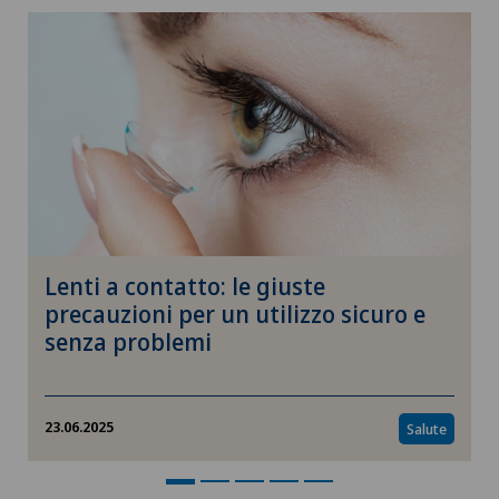
Cardiologia interventistica
Check-up
Check-up per donne
Check-up per gli atleti
Lenti a contatto: le giuste
Check-up per le imprese
precauzioni per un utilizzo sicuro e
senza problemi
Chirurgia aortica
Chirurgia del ginocchio
23.06.2025
Salute
Chirurgia del gomito