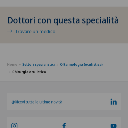
Chirurgia del pancreas
Dottori con questa specialità
Chirurgia del piede e della caviglia
Trovare un medico
Chirurgia della cistifellea
Chirurgia della colonna vertebrale
Home
Settori specialistici
Oftalmologia (oculistica)
Chirurgia della mano
Chirurgia oculistica
Chirurgia della retina
Chirurgia della spalla
@Ricevi tutte le ultime novità
Chirurgia della tiroide (chirurgia endocrina)