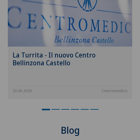
Artrosi della caviglia
Artrosi dell’anca
Aumento di volume della tiroide – Struma
Babymoon presso Swiss Medical Network
La Turrita - Il nuovo Centro
Bellinzona Castello
Calcificazione della spalla
Cancro alla prostata (carcinoma prostatico)
23.06.2026
Centromedico
Capsulite adesiva o spalla congelata
Carcinoma peritoneale
Blog
Cardiologia