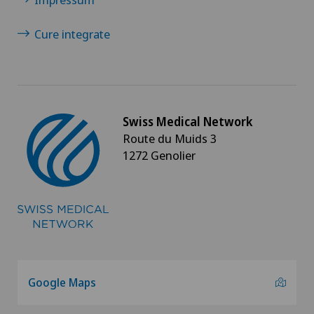
Cure integrate
Chirurgia oncologica
Chirurgia ortopedica
Chirurgia pediatrica
Swiss Medical Network
Route du Muids 3
Chirurgia plastica, estetica e ricostruttiva
1272 Genolier
Chirurgia toracica
Chirurgia vascolare
Chirurgia venosa
Google Maps
Chirurgia viscerale