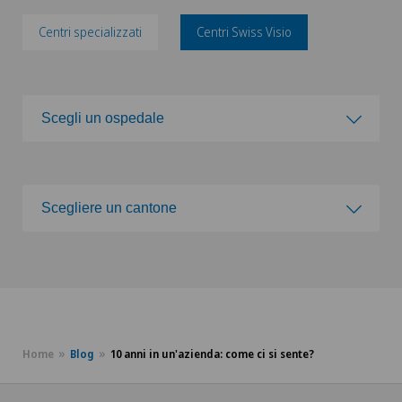
Centri specializzati
Centri Swiss Visio
Scegli un ospedale
Scegli un ospedale
Scegliere un cantone
Clinica Ars Medica
Scegliere un cantone
Clinica Sant'Anna
ZH
Clinique de Genolier
BE
Home
Blog
10 anni in un'azienda: come ci si sente?
Clinique de Montchoisi
FR