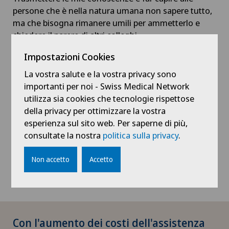
persone che è nella natura umana non sapere tutto,
ma che bisogna rimanere umili per ammetterlo e
chiedere il parere di altri colleghi.
Impostazioni Cookies
Come vede evolversi la sua
La vostra salute e la vostra privacy sono
professione?
importanti per noi - Swiss Medical Network
L'intelligenza artificiale ci aiuterà in futuro per
utilizza sia cookies che tecnologie rispettose
alcune diagnosi e decisioni terapeutiche,
della privacy per ottimizzare la vostra
ricercando e integrando i biomarcatori
esperienza sul sito web. Per saperne di più,
nell'albero decisionale. Non tutto è bianco o
consultate la nostra
politica sulla privacy
.
nero. Una patologia può inizialmente
assomigliare a molte altre, ma poi diventare
Non accetto
Accetto
diversa nel tempo.
Con l'aumento dei costi dell'assistenza