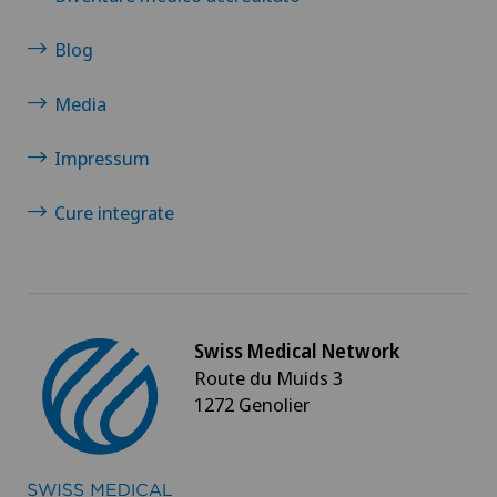
Blog
Privatklinik Belair
Media
Privatklinik Bethanien
Impressum
Privatklinik Lindberg
Cure integrate
Privatklinik Obach
Privatklinik Siloah
Privatklinik Villa im Park
Swiss Medical Network
Route du Muids 3
1272 Genolier
Rosenklinik Rapperswil
Schmerzklinik Basel