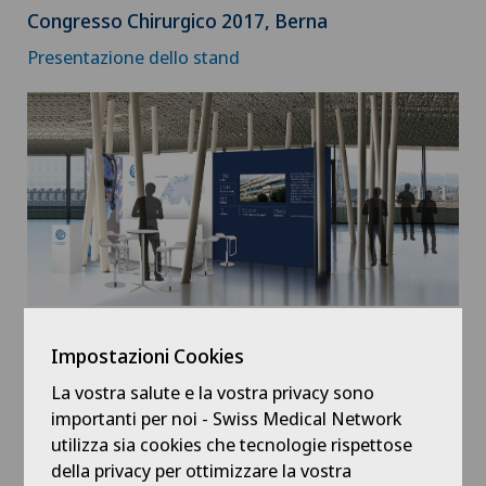
Congresso Chirurgico 2017, Berna
Presentazione dello stand
Congresso di Ginecologia 2017, Losanna
Impostazioni Cookies
Presentazione dello stand
La vostra salute e la vostra privacy sono
importanti per noi - Swiss Medical Network
utilizza sia cookies che tecnologie rispettose
della privacy per ottimizzare la vostra