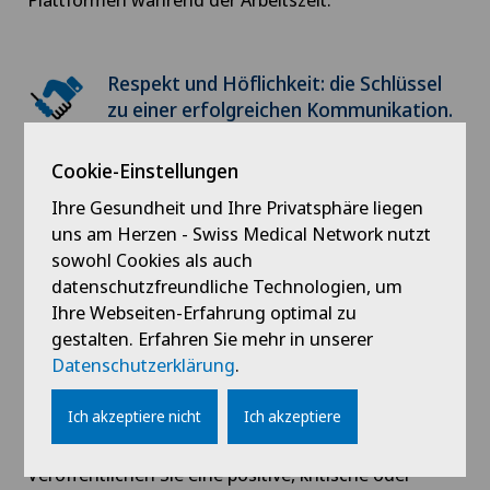
Respekt und Höflichkeit: die Schlüssel
zu einer erfolgreichen Kommunikation.
Bevor Sie sich in eine hitzige Diskussion stürzen,
Cookie-Einstellungen
sollten Sie sich zurücknehmen. Es versteht sich von
selbst, dass diskriminierende, rassistische,
Ihre Gesundheit und Ihre Privatsphäre liegen
sexistische, beleidigende oder vulgäre Kommentare
uns am Herzen - Swiss Medical Network nutzt
und Äusserungen inakzeptabel sind und rechtliche
sowohl Cookies als auch
Konsequenzen haben können. Unser Rat: Reagieren
datenschutzfreundliche Technologien, um
Sie nicht auf Provokationen, argumentieren Sie
Ihre Webseiten-Erfahrung optimal zu
höflich und antworten Sie nicht auf willkürliche
gestalten. Erfahren Sie mehr in unserer
Anschuldigungen.
Datenschutzerklärung
.
Persönliche Meinung und objektive
Ich akzeptiere nicht
Ich akzeptiere
Fakten.
Veröffentlichen Sie eine positive, kritische oder