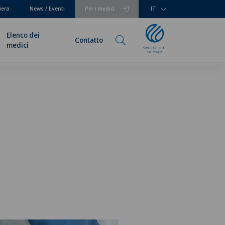
iera
News / Eventi
Per i medici
IT
Elenco dei
Contatto
medici