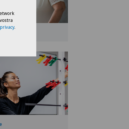
 Network
 vostra
 privacy
.
e