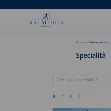
Home
Centri medici
Specialità
#
C
F
R
T