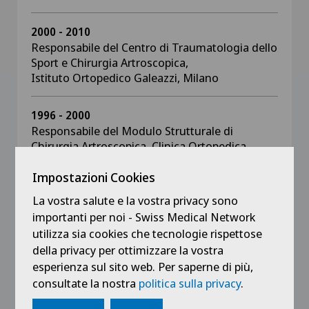
2000 - 2010
Responsabile del Centro di Traumatologia dello
Sport e Chirurgia Artroscopica,
Istituto Ortopedico Galeazzi, Milano
1996 - 2000
Responsabile del Modulo Strutturale di
Chirurgia Artroscopica, Clinica Ortopedica
Università degli Studi di Milano, Ospedale San
Gerardo, Monza
Impostazioni Cookies
La vostra salute e la vostra privacy sono
1985 - 1996
importanti per noi - Swiss Medical Network
Assistente e aiuto, 2a Clinica Ortopedica
utilizza sia cookies che tecnologie rispettose
Università degli Studi di Milano, Centro
della privacy per ottimizzare la vostra
Traumatologico Ortopedico di Milano e
esperienza sul sito web. Per saperne di più,
Ospedale San Gerardo, Monza, con speciale
consultate la nostra
politica sulla privacy
.
interesse alla chirurgia di ginocchio, spalla e
artroscopia