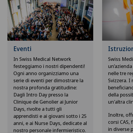
Eventi
Istruzio
In Swiss Medical Network
Swiss Medi
festeggiamo i nostri dipendenti!
un’azienda
Ogni anno organizziamo una
nelle tre re
serie di eventi per dimostrare la
Svizzera. I
nostra profonda gratitudine:
beneficiano
Dagli Intro Day presso la
della possib
Clinique de Genolier ai Junior
un'altra cli
Days, rivolte a tutti gli
Inoltre, of
apprendisti e ai giovani sotto i 25
corsi CAS,
anni, e ai Nurse Days, dedicate al
in diverse 
nostro personale infermieristico.