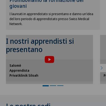
Promuoviamo la formazione dei
impostazioni dei cookies.
giovani
Impostazioni Cookies
I laureati in apprendistato si presentano e danno un'idea
del loro periodo di apprendistato presso Swiss Medical
Network.
I nostri apprendisti si
Per poter visualizzare questo contenuto,
P
presentano
è necessario accettare l’utilizzo di
cookies.
Si prega di attivare l’opzione corrispondente
Salomè
V
nelle impostazioni dei cookies.
Apprendista
A
Privatklinik Siloah
P
Impostazioni Cookies