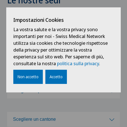
Le nostre sedi
Con 21 cliniche, 28 centri ambulatoriali, 9 centri di
emergenza e 16 centri Swiss-Visio, ci sarà
Impostazioni Cookies
sicuramente una struttura vicino a lei.
La vostra salute e la vostra privacy sono
importanti per noi - Swiss Medical Network
utilizza sia cookies che tecnologie rispettose
Tutto
Ospedali
Centri medici
della privacy per ottimizzare la vostra
esperienza sul sito web. Per saperne di più,
consultate la nostra
politica sulla privacy
.
Centri specializzati
Centri Swiss Visio
Non accetto
Accetto
Scegli un ospedale
Scegli un ospedale
Scegliere un cantone
Clinica Ars Medica