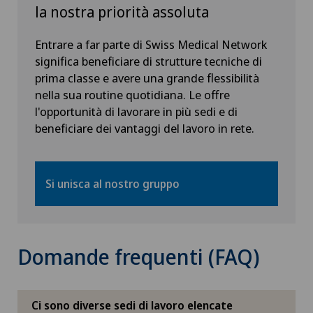
JU
la nostra priorità assoluta
Hôpital de La Providence
VD
Entrare a far parte di Swiss Medical Network
Hôpital de Moutier
significa beneficiare di strutture tecniche di
prima classe e avere una grande flessibilità
NE
Hôpital de Saint-Imier
nella sua routine quotidiana. Le offre
l'opportunità di lavorare in più sedi e di
Pazienti internazionali
beneficiare dei vantaggi del lavoro in rete.
Privatklinik Belair
Si unisca al nostro gruppo
Privatklinik Bethanien
Privatklinik Lindberg
Domande frequenti (FAQ)
Privatklinik Obach
Ci sono diverse sedi di lavoro elencate