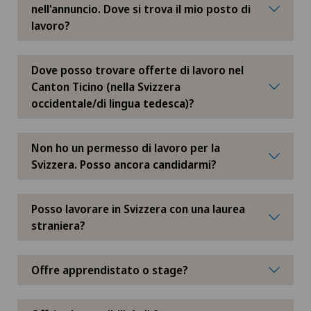
Privatklinik Siloah
nell'annuncio. Dove si trova il mio posto di
lavoro?
Privatklinik Villa im Park
Dove posso trovare offerte di lavoro nel
Rosenklinik Rapperswil
Canton Ticino (nella Svizzera
occidentale/di lingua tedesca)?
Schmerzklinik Basel
Non ho un permesso di lavoro per la
Spital Zofingen
Svizzera. Posso ancora candidarmi?
Posso lavorare in Svizzera con una laurea
straniera?
Offre apprendistato o stage?