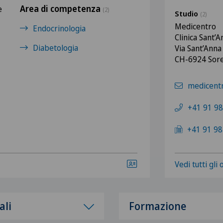
Area di competenza
e
(2)
Studio
(2)
Medicentro
Endocrinologia
Clinica Sant’
Diabetologia
Via Sant’Anna
CH-6924 
medicentr
+41 91 98
+41 91 98
Vedi tutti gli
ali
Formazione