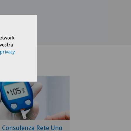
 Network
 vostra
 privacy
.
a Consulenza Rete Uno