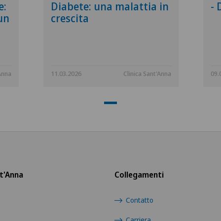
e:
Diabete: una malattia in
- 
un
crescita
Anna
11.03.2026
Clinica Sant'Anna
09.
t'Anna
Collegamenti
Contatto
Carriera