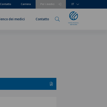
Contatto
Carriera
Per i medici
IT
lenco dei medici
Contatto