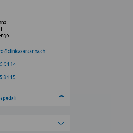
Anna
 1
Sorengo
o@clinicasantanna.ch
5 94 14
5 94 15
 ospedali