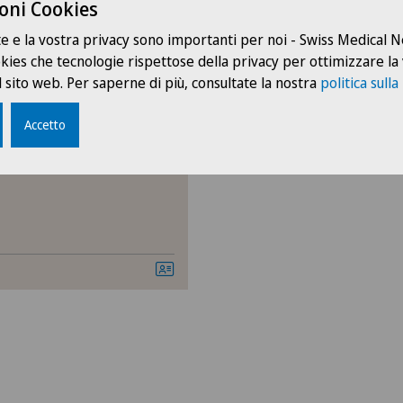
Chirurgia plastica, estetic
oni Cookies
te e la vostra privacy sono importanti per noi - Swiss Medical
Dermatologia e venereol
ookies che tecnologie rispettose della privacy per ottimizzare la
 sito web. Per saperne di più, consultate la nostra
politica sulla
Ematologia
pakos
Accetto
Ginecologia