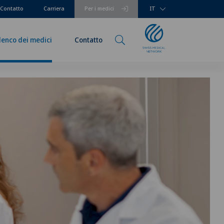
Contatto
Carriera
Per i medici
IT
lenco dei medici
Contatto