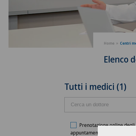
Home
Centri m
Elenco d
Tutti i medici (1)
Prenotazione online degli
appuntamenti