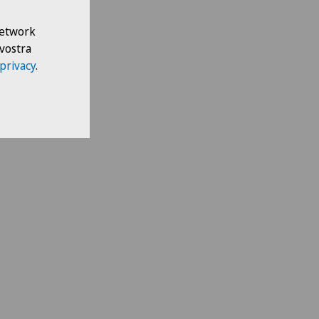
a e ricostruttiva
 Network
ogia
 vostra
 privacy
.