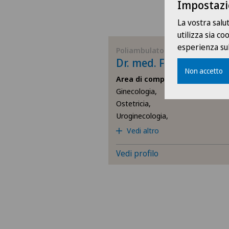
Impostazi
La vostra salu
utilizza sia c
esperienza sul
Poliambulatorio Sant'Anna
Dr. med. Filippos Filip
Non accetto
Area di competenza
Ginecologia,
Ostetricia,
Uroginecologia,
Vedi altro
Vedi profilo