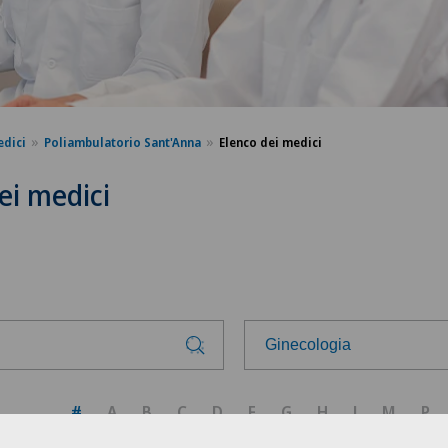
edici
Poliambulatorio Sant'Anna
Elenco dei medici
ei medici
Ginecologia
Scegli una specialità
#
A
B
C
D
F
G
H
J
M
P