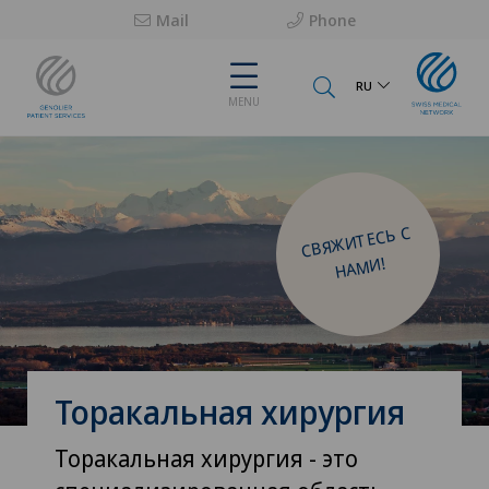
Mail
Phone
RU
MENU
СВЯ
ЖИТЕСЬ С
НА
МИ!
Торакальная хирургия
Торакальная хирургия - это