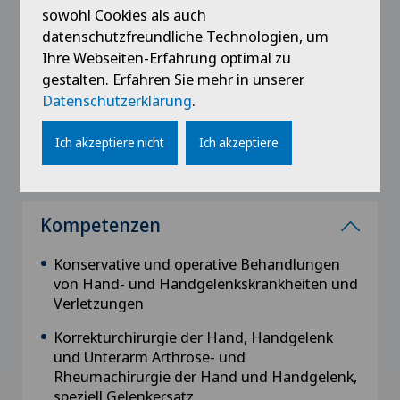
European Wrist Arthroscopy Society – EWAS
sowohl Cookies als auch
(2015)
datenschutzfreundliche Technologien, um
International Society for Sport Traumatology
Ihre Webseiten-Erfahrung optimal zu
of the Hand - ISSPORTH (2015)
gestalten. Erfahren Sie mehr in unserer
Datenschutzerklärung
.
Swiss Society Ultrasound in Medicine
(SGUM), Musculoskeletal Section (2017)
Ich akzeptiere nicht
Ich akzeptiere
Kompetenzen
Konservative und operative Behandlungen
von Hand- und Handgelenkskrankheiten und
Verletzungen
Korrekturchirurgie der Hand, Handgelenk
und Unterarm Arthrose- und
Rheumachirurgie der Hand und Handgelenk,
speziell Gelenkersatz