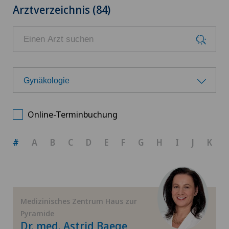
Arztverzeichnis (84)
Gynäkologie
Wählen Sie ein Fachgebiet
Online-Terminbuchung
Allgemeine Chirurgie
#
A
B
C
D
E
F
G
H
I
J
K
Arthrose
Augenchirurgie
Medizinisches Zentrum Haus zur
Pyramide
Fuss- und Sprunggelenkchirurgie
Dr. med. Astrid Baege