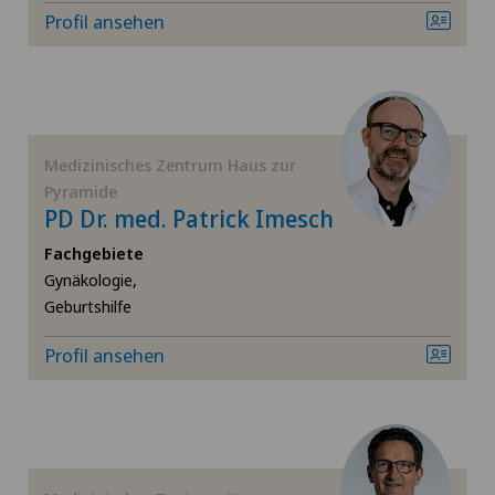
Koloproktologie
Profil ansehen
Ophthalmologie (Augenheilkunde)
Orthopädische Chirurgie
Medizinisches Zentrum Haus zur
Pyramide
Plastische Chirurgie
PD Dr. med. Patrick Imesch
Fachgebiete
Proktologie
Gynäkologie,
Geburtshilfe
Schmerztherapie
Profil ansehen
Urologie
Vasektomie (Unterbindung/Sterilisation beim
Mann)