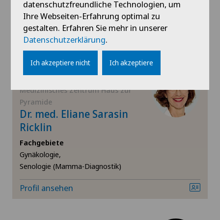
datenschutzfreundliche Technologien, um
Geburtshilfe
Ihre Webseiten-Erfahrung optimal zu
Profil ansehen
gestalten. Erfahren Sie mehr in unserer
Datenschutzerklärung
.
Ich akzeptiere nicht
Ich akzeptiere
Medizinisches Zentrum Haus zur
Pyramide
Dr. med. Eliane Sarasin
Ricklin
Fachgebiete
Gynäkologie,
Senologie (Mamma-Diagnostik)
Profil ansehen