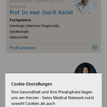
Medizinisches Zentrum Haus zur
Viszeralchirurgie
Pyramide
Prof. Dr. med. Ossi R. Köchli
Fachgebiete
Senologie (Mamma-Diagnostik),
Gynäkologie,
Geburtshilfe
Profil ansehen
Medizinisches Zentrum Haus zur
Cookie-Einstellungen
Pyramide
Dr. med. Lea Köchli
Ihre Gesundheit und Ihre Privatsphäre liegen
uns am Herzen - Swiss Medical Network nutzt
Fachgebiete
sowohl Cookies als auch
Gynäkologie,