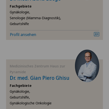
Fachgebiete
Gynäkologie
Gynäkologie,
Senologie (Mamma-Diagnostik),
Gynäkologische Untersuchungen
Geburtshilfe
Hals-Nasen-Ohren-Heilkunde (HNO)
Profil ansehen
Handchirurgie
Hernien (Leistenbrüche)
Medizinisches Zentrum Haus zur
Pyramide
Kniearthrose (Gonarthrose)
Dr. med. Gian Piero Ghisu
Fachgebiete
Kniearthroskopie
Gynäkologie,
Geburtshilfe,
Kniechirurgie
Gynäkologische Onkologie