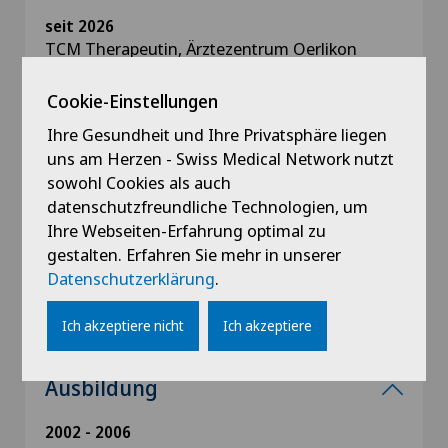
seit 2026
TCM Therapeutin, Ärztezentrum Oerlikon
Cookie-Einstellungen
seit 2019
TCM Therapeutin, TCM 5Balance, Wiedikon
Ihre Gesundheit und Ihre Privatsphäre liegen
uns am Herzen - Swiss Medical Network nutzt
2016 - 2017
sowohl Cookies als auch
TCM Therapeutin, TCM Glatt, Wallisellen
datenschutzfreundliche Technologien, um
Ihre Webseiten-Erfahrung optimal zu
gestalten. Erfahren Sie mehr in unserer
2011 - 2014
Datenschutzerklärung
.
TCM Therapeutin, Pain Clinic, Shanghai
Ich akzeptiere nicht
Ich akzeptiere
Ausbildung
2002 - 2006