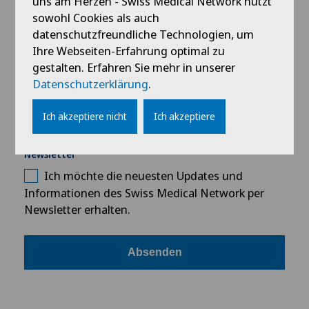
uns am Herzen - Swiss Medical Network nutzt
Angaben sowie, dass Swiss Medical Network mir
sowohl Cookies als auch
im Rahmen meiner Anfrage relevante
datenschutzfreundliche Technologien, um
Informationen zukommen lassen kann und
Ihre Webseiten-Erfahrung optimal zu
akzeptiere die
Datenschutzerklärung
.
gestalten. Erfahren Sie mehr in unserer
Datenschutzerklärung
.
Wie sind Sie auf uns aufmerksam geworden?
Ich akzeptiere nicht
Ich akzeptiere
Newsletter
Ich möchte die neuesten Updates und
Informationen des Swiss Medical Network per
Newsletter erhalten.
Absenden