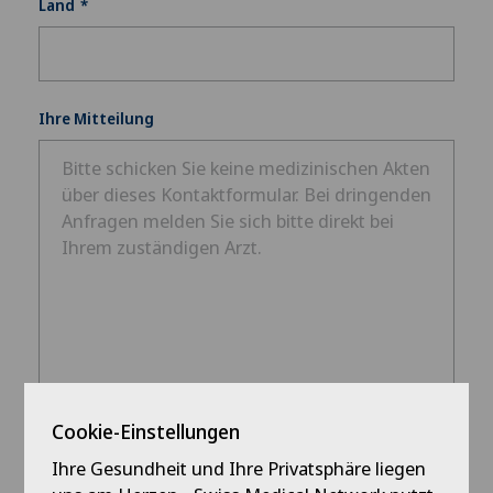
Land
Ihre Mitteilung
Cookie-Einstellungen
Datenschutz
Ihre Gesundheit und Ihre Privatsphäre liegen
Hiermit bestätige ich die Richtigkeit meiner