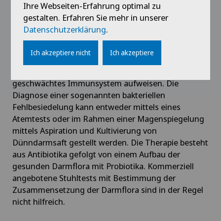
Ihre Webseiten-Erfahrung optimal zu
Viele unserer Patienten leiden unter Blähungen,
gestalten. Erfahren Sie mehr in unserer
Bauchschmerzen und Durchfall. Eine mögliche
Datenschutzerklärung
.
Ursache dafür kann eine Veränderung der Darmflora
sein, dies vor allem bei Patienten, welche immer
Ich akzeptiere nicht
Ich akzeptiere
wieder Antibiotika einnehmen müssen, im Bereich
des Magendarmtrakts operiert worden sind oder ein
geschwächtes Immunsystem aufweisen. Die
Diagnose einer sogenannten bakteriellen
Fehlbesiedelung kann entweder mittels eines
Atemtests oder im Rahmen einer Magenspiegelung
mittels Aspiration und Kultivierung von
Dünndarmsaft gestellt werden. Die Therapie besteht
aus Antibiotika gefolgt von einem Aufbau der
gesunden Darmflora mit Probiotika. Kommerziell
angebotene Stuhltests mit Bestimmung der
Zusammensetzung der Darmflora sind in der Regel
nicht hilfreich.