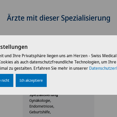
Ärzte mit dieser Spezialisierung
nstellungen
it und Ihre Privatsphäre liegen uns am Herzen - Swiss Medica
Cookies als auch datenschutzfreundliche Technologien, um Ihr
imal zu gestalten. Erfahren Sie mehr in unserer
Datenschutzer
Privatklinik Obach
Dr. med. Angelika
 nicht
Ich akzeptiere
Donalies
Spezialisierung
Gynäkologie,
Endometriose,
Geburtshilfe,