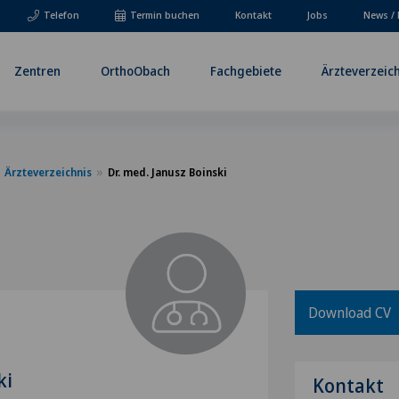
Telefon
Termin buchen
Kontakt
Jobs
News / 
Zentren
OrthoObach
Fachgebiete
Ärzteverzeic
Ärzteverzeichnis
Dr. med. Janusz Boinski
Download CV
ki
Kontakt