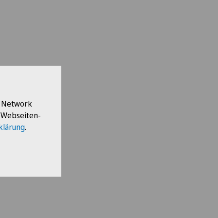
l Network
e Webseiten-
klärung
.