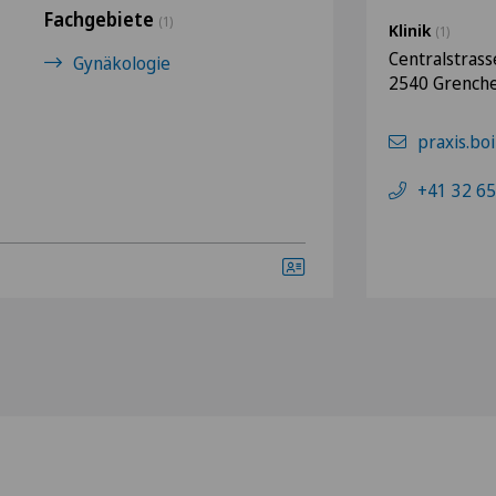
Fachgebiete
(1)
Klinik
(1)
Centralstrass
Gynäkologie
2540 Grench
praxis.bo
+41 32 65