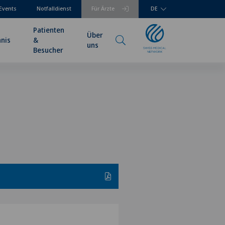
Events
Notfalldienst
Für Ärzte
DE
Patienten
Über
hnis
&
uns
Besucher