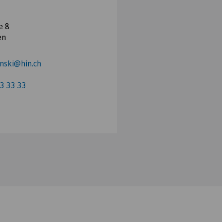
e 8
en
inski@hin.ch
3 33 33