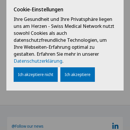
Cookie-Einstellungen
Ihre Gesundheit und Ihre Privatsphäre liegen
uns am Herzen - Swiss Medical Network nutzt
Profil ansehen
sowohl Cookies als auch
datenschutzfreundliche Technologien, um
Ihre Webseiten-Erfahrung optimal zu
gestalten. Erfahren Sie mehr in unserer
Datenschutzerklärung
.
Alle anzeigen
Ich akzeptiere nicht
Ich akzeptiere
@Follow our news