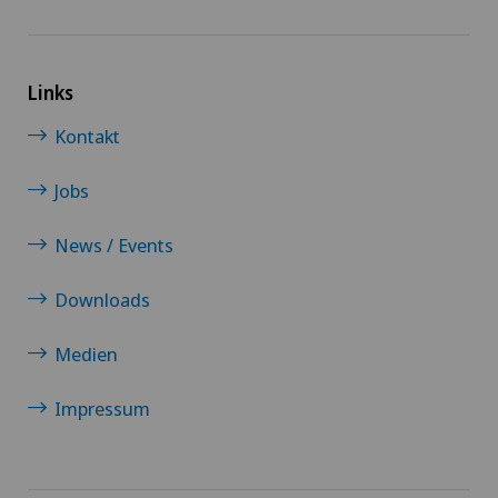
Kreuzbandriss
Links
Meniskusriss (Meniskusläsion)
Kontakt
Mund- Kiefer- und Gesichtschirurgie
Jobs
Nieren- und Harnwegserkrankungen
News / Events
Downloads
Oralchirurgie
Medien
Orthopädische Chirurgie
Impressum
Pneumologie
Proktologie