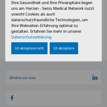
Ihre Gesundheit und Ihre Privatsphäre liegen
Hüftchirurgie
Profil ansehen
uns am Herzen - Swiss Medical Network nutzt
sowohl Cookies als auch
Hüftimpingement
datenschutzfreundliche Technologien, um
Ihre Webseiten-Erfahrung optimal zu
Hüftprothese
gestalten. Erfahren Sie mehr in unserer
Datenschutzerklärung
.
Kalkschulter
Ich akzeptiere nicht
Ich akzeptiere
Kniearthrose (Gonarthrose)
Kniearthroskopie
@Follow our news
Kniechirurgie
Knieprothese | Künstliches Kniegelenk
Knorpelschaden