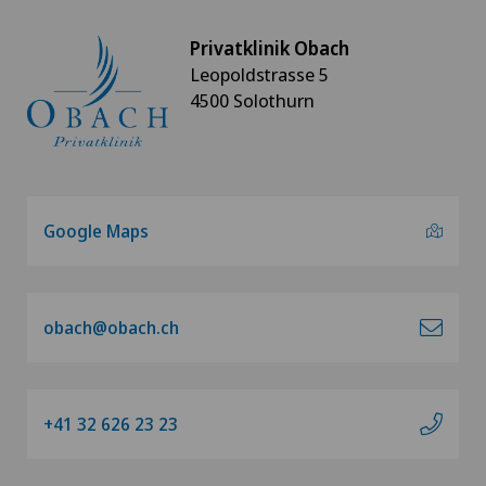
Prostatakrebs (Prostatakarzinom)
Privatklinik Obach
Leopoldstrasse 5
Schilddrüsenchirurgie (Endokrine Chirurgie)
4500 Solothurn
Schmerztherapie
Schultergelenkarthrose
Google Maps
Schulterimpingement
obach@obach.ch
Schulterluxation
Schulterprothese
+41 32 626 23 23
Sportmedizin