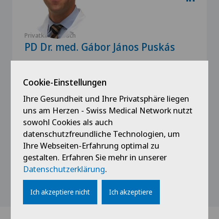
Privatklinik Obach
PD Dr. med. Gábor János Puskás
Spezialisierung
Orthopädische Chirurgie,
Cookie-Einstellungen
Ellbogenchirurgie,
Ihre Gesundheit und Ihre Privatsphäre liegen
Schulterchirurgie,
uns am Herzen - Swiss Medical Network nutzt
Mehr anzeigen
sowohl Cookies als auch
datenschutzfreundliche Technologien, um
Ihre Webseiten-Erfahrung optimal zu
gestalten. Erfahren Sie mehr in unserer
Datenschutzerklärung
.
Profil ansehen
Ich akzeptiere nicht
Ich akzeptiere