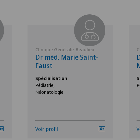
Clinique Générale-Beaulieu
C
Dr méd. Marie Saint-
D
Faust
Spécialisation
S
Pédiatrie,
P
Néonatologie
Voir profil
V