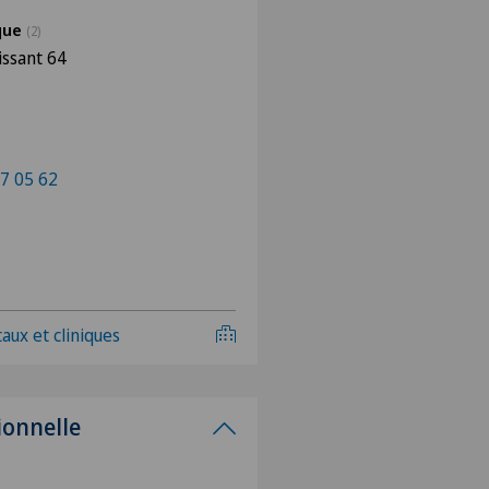
ique
(2)
issant 64
7 05 62
aux et cliniques
ionnelle