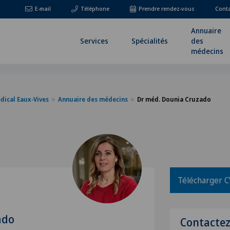
E-mail
Téléphone
Prendre rendez-vous
Cont
Annuaire
Services
Spécialités
des
médecins
dical Eaux-Vives
Annuaire des médecins
Dr méd. Dounia Cruzado
Télécharger C
ado
Contacte