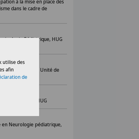
ipation à la mise en place des
tisme dans le cadre de
ocrinologie Pédiatrique, HUG
 utilise des
es afin
e à la Maternité et Unité de
éclaration de
te Enseignement, HUG
e en Neurologie pédiatrique,