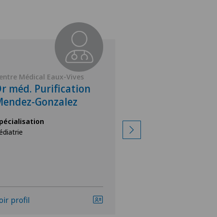
entre Médical Eaux-Vives
Centre Médical Eau
r méd. Purification
Dr méd. Raffa
Mendez-Gonzalez
Hegi-Croce
pécialisation
Spécialisation
édiatrie
Pédiatrie
oir profil
Voir profil