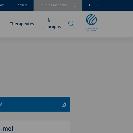
act
Carrière
Pour les médecins
FR
À
Thérapeutes
propos
V
z-moi