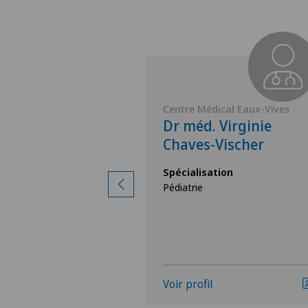
cal Eaux-Vives
Centre Médical Eaux-Vives
Raffaella
Dr méd. Virginie
ce
Chaves-Vischer
ion
Spécialisation
Pédiatrie
Voir profil