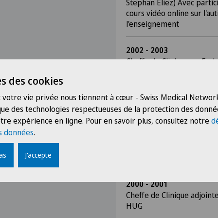
Stephan Eliez) Avec partic
cours vidéo online sur l'au
l'enseignement
2002 - 2003
Cheffe de Clinique en End
s des cookies
 votre vie privée nous tiennent à cœur - Swiss Medical Network
2002
 que des technologies respectueuses de la protection des donné
Cheffe de Clinique adjoint
développement, HUG
tre expérience en ligne. Pour en savoir plus, consultez notre
d
s données
.
2001
pas
J'accepte
Cheffe de Clinique adjoin
2000 - 2001
Cheffe de Clinique adjoint
HUG